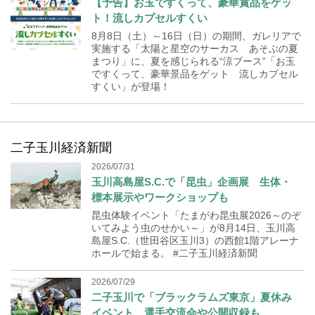
【予告】お玉ですくって、豪華賞品をゲッ
ト！流しカプセルすくい
8月8日（土）～16日（日）の期間、ガレリアで
実施する「太陽と星空のサーカス あそぶの夏
まつり」に、夏を感じられる“涼ブース”「お玉
ですくって、豪華景品をゲット 流しカプセル
すくい」が登場！
二子玉川経済新聞
2026/07/31
玉川高島屋S.C.で「昆虫」企画展 生体・
標本展示やワークショップも
昆虫体験イベント「たまがわ昆虫展2026～のぞ
いてみよう虫のせかい～」が8月14日、玉川高
島屋S.C.（世田谷区玉川3）の西館1階アレーナ
ホールで始まる。 #二子玉川経済新聞
2026/07/29
二子玉川で「ブラックラムズ東京」夏休み
イベント 選手交流会や公開収録も