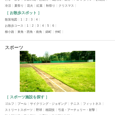
冷涼
夏祭り
花火
紅葉
秋祭り
クリスマス
［ お散歩スポット ］
散策地図
1
2
3
4
お散歩コース
1
2
3
4
5
6
柳小路
東角・西角・南角
錦町
仲町
スポーツ
［ スポーツ施設を探す ］
ゴルフ
プール
サイクリング・ジョギング
テニス
フィットネス
ストリートスポーツ
野球
格闘技
弓道・アーチェリー・射撃