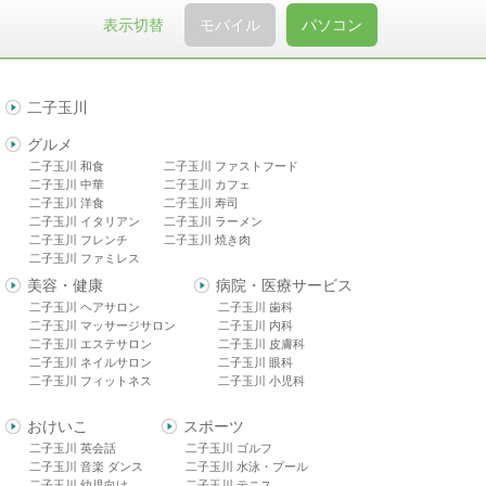
表示切替
モバイル
パソコン
二子玉川
グルメ
二子玉川 和食
二子玉川 ファストフード
二子玉川 中華
二子玉川 カフェ
二子玉川 洋食
二子玉川 寿司
二子玉川 イタリアン
二子玉川 ラーメン
二子玉川 フレンチ
二子玉川 焼き肉
二子玉川 ファミレス
美容・健康
病院・医療サービス
二子玉川 ヘアサロン
二子玉川 歯科
二子玉川 マッサージサロン
二子玉川 内科
二子玉川 エステサロン
二子玉川 皮膚科
二子玉川 ネイルサロン
二子玉川 眼科
二子玉川 フィットネス
二子玉川 小児科
おけいこ
スポーツ
二子玉川 英会話
二子玉川 ゴルフ
二子玉川 音楽 ダンス
二子玉川 水泳・プール
二子玉川 幼児向け
二子玉川 テニス