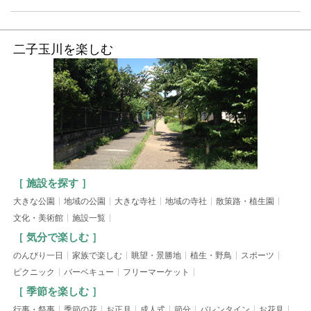
二子玉川を楽しむ
［ 施設を探す ］
大きな公園
地域の公園
大きな寺社
地域の寺社
散策路・植生園
文化・美術館
施設一覧
［ 気分で楽しむ ］
のんびり一日
家族で楽しむ
眺望・景勝地
植生・野鳥
スポーツ
ピクニック
バーベキュー
フリーマーケット
［ 季節を楽しむ ］
行事・祭事
季節の花
お正月
成人式
節分
バレンタイン
お花見