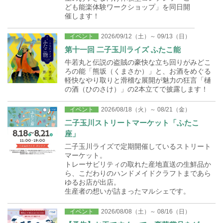
ども能楽体験ワークショップ」を同日開
催します！
イベント
2026/09/12（土）～ 09/13（日）
第十一回 二子玉川ライズ ふたこ能
牛若丸と伝説の盗賊の豪快な立ち回りがみどこ
ろの能「熊坂（くまさか）」と、お酒をめぐる
軽快なやり取りと滑稽な展開が魅力の狂言「樋
の酒（ひのさけ）」の2本立てで披露します！
イベント
2026/08/18（火）～ 08/21（金）
二子玉川ストリートマーケット「ふたこ
座」
二子玉川ライズで定期開催しているストリート
マーケット。
トレーサビリティの取れた産地直送の生鮮品か
ら、こだわりのハンドメイドクラフトまであら
ゆるお店が出店。
生産者の想いが詰まったマルシェです。
イベント
2026/08/08（土）～ 08/16（日）