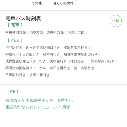
その他
暮らしの情報
電車バス時刻表
一覧
［ 電車 ］
中央林間方面
渋谷方面
大井町方面
溝の口方面
［ バス ］
渋谷駅行き
向ヶ丘遊園駅南口行き
瀬田営業所行き
宇奈根一丁目方面行き
砧本村行き
成城学園前駅西口行き
成育医療研究センター行き
美術館行き（休日のみ）
調布駅南口行き
羽田空港国際線ターミナル
成田空港行き
河口湖駅行き
目黒駅前行き
多摩川駅行き
［ PR ］
鍛冶職人が造る総手作り包丁を世界へ
電話代行ならセントラル・アイ 用賀