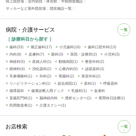
陸上競技場
室内競技・体育館
学校開放施設
サッカーなど屋外競技場
競技施設一覧
病院・介護サービス
一覧
［ 診療科目から探す ］
歯科(33)
矯正歯科(17)
小児歯科(16)
歯科口腔外科(13)
内科(8)
皮膚科(7)
眼科(3)
医院・診療所(2)
小児科(3)
神経科(5)
産婦人科(1)
動物病院(1)
整形外科(2)
精神科(4)
消化器科(2)
心療内科(5)
泌尿器科(3)
耳鼻咽喉科(1)
外科(2)
胃腸科(2)
美容外科(2)
リハビリテーション科(1)
総合病院(1)
産科(1)
呼吸器科
循環器科
健康診断人間ドック
乳腺科(1)
血液科
直腸肛門科(1)
脳神経内科
透析センター(1)
夜間休日診療(1)
民間救急車(1)
介護タクシー(1)
お店検索
一覧