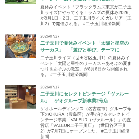
夏休みイベント「ブラックラムズ東京が二子玉
川ライズにやってくる！ラムズの夏休み2026」
が8月1日・2日、二子玉川ライズ ガレリア（玉
川2）で開催される。 #二子玉川経済新聞
2026/07/27
二子玉川で夏休みイベント「太陽と星空の
サーカス」 「遊びと学び」テーマに
二子玉川ライズ（世田谷区玉川1）の夏休みイ
ベント「太陽と星空のサーカス～あそぶの夏ま
つり＆あそぶの教室」が8月8日から開催され
る。 #二子玉川経済新聞
2026/07/17
二子玉川にセレクトビンテージ「ヴァルー
ル」 ゲオグループ新事業2号店
ゲオホールディングス（名古屋市）グループ傘
下のOKURA（豊島区）が手がけるセレクトビ
ンテージ事業「VALEUR（ヴァルール）」の直
営店「VALEUR二子玉川店」（世田谷区玉川
2）が7月7日にオープンした。 #二子玉川経済
新聞