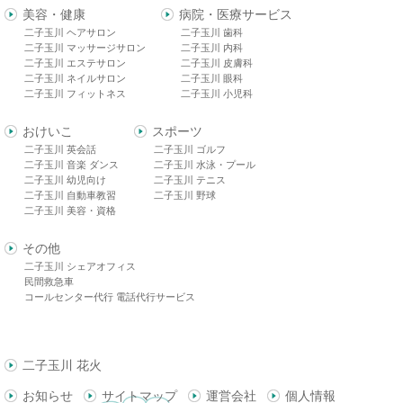
美容・健康
病院・医療サービス
二子玉川 ヘアサロン
二子玉川 歯科
二子玉川 マッサージサロン
二子玉川 内科
二子玉川 エステサロン
二子玉川 皮膚科
二子玉川 ネイルサロン
二子玉川 眼科
二子玉川 フィットネス
二子玉川 小児科
おけいこ
スポーツ
二子玉川 英会話
二子玉川 ゴルフ
二子玉川 音楽 ダンス
二子玉川 水泳・プール
二子玉川 幼児向け
二子玉川 テニス
二子玉川 自動車教習
二子玉川 野球
二子玉川 美容・資格
その他
二子玉川 シェアオフィス
民間救急車
コールセンター代行 電話代行サービス
二子玉川 花火
お知らせ
サイトマップ
運営会社
個人情報