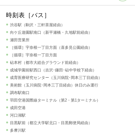
時刻表［バス］
渋谷駅（駒沢・三軒茶屋経由）
向ケ丘遊園駅南口（新平瀬橋・久地駅前経由）
瀬田営業所
［循環］宇奈根一丁目方面（喜多見公園経由）
［循環］宇奈根一丁目方面
砧本村（都市大総合グラウンド前経由）
成城学園前駅西口（吉沢･鎌田･砧中学校下経由）
成育医療研究センター（玉川病院･岡本三丁目経由）
美術館（玉川病院･岡本三丁目経由）休日のみ運行
調布駅南口
羽田空港国際線ターミナル（第2・第1ターミナル）
成田空港
河口湖駅
目黒駅前（都立大学駅北口・目黒郵便局経由）
多摩川駅