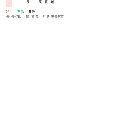
長
長
長
鷺
急行
準急
各停
長=長津田
鷺=鷺沼
無印=中央林間