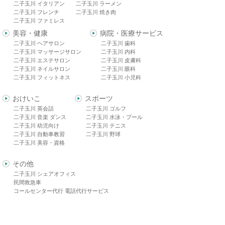
二子玉川 イタリアン
二子玉川 ラーメン
二子玉川 フレンチ
二子玉川 焼き肉
二子玉川 ファミレス
美容・健康
病院・医療サービス
二子玉川 ヘアサロン
二子玉川 歯科
二子玉川 マッサージサロン
二子玉川 内科
二子玉川 エステサロン
二子玉川 皮膚科
二子玉川 ネイルサロン
二子玉川 眼科
二子玉川 フィットネス
二子玉川 小児科
おけいこ
スポーツ
二子玉川 英会話
二子玉川 ゴルフ
二子玉川 音楽 ダンス
二子玉川 水泳・プール
二子玉川 幼児向け
二子玉川 テニス
二子玉川 自動車教習
二子玉川 野球
二子玉川 美容・資格
その他
二子玉川 シェアオフィス
民間救急車
コールセンター代行 電話代行サービス