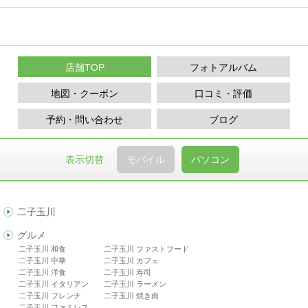
店舗TOP
フォトアルバム
地図・クーポン
口コミ・評価
予約・問い合わせ
ブログ
表示切替
モバイル
パソコン
二子玉川
グルメ
二子玉川 和食
二子玉川 ファストフード
二子玉川 中華
二子玉川 カフェ
二子玉川 洋食
二子玉川 寿司
二子玉川 イタリアン
二子玉川 ラーメン
二子玉川 フレンチ
二子玉川 焼き肉
二子玉川 ファミレス