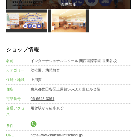
園児募集
ショップ情報
名前
インターナショナルスクール 関西国際学園 世田谷校
カテゴリー
幼稚園、幼児教育
住所・地域
上用賀
住所
東京都世田谷区上用賀5-5-10万葉ビル２階
電話番号
06-6643-3361
交通アクセ
用賀駅から徒歩10分
ス
条件
URL
https://www.kansai-intlschool.jp/