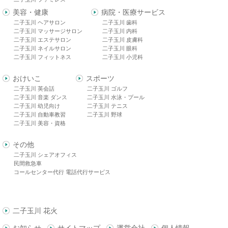
美容・健康
病院・医療サービス
二子玉川 ヘアサロン
二子玉川 歯科
二子玉川 マッサージサロン
二子玉川 内科
二子玉川 エステサロン
二子玉川 皮膚科
二子玉川 ネイルサロン
二子玉川 眼科
二子玉川 フィットネス
二子玉川 小児科
おけいこ
スポーツ
二子玉川 英会話
二子玉川 ゴルフ
二子玉川 音楽 ダンス
二子玉川 水泳・プール
二子玉川 幼児向け
二子玉川 テニス
二子玉川 自動車教習
二子玉川 野球
二子玉川 美容・資格
その他
二子玉川 シェアオフィス
民間救急車
コールセンター代行 電話代行サービス
二子玉川 花火