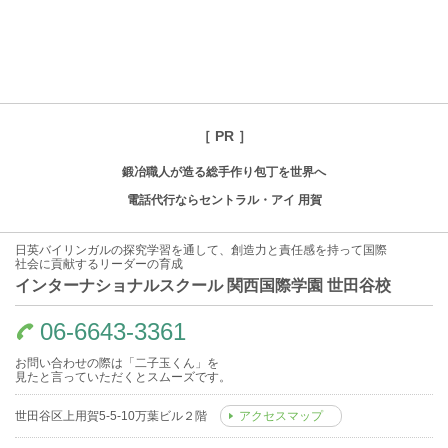
［ PR ］
鍛冶職人が造る総手作り包丁を世界へ
電話代行ならセントラル・アイ 用賀
日英バイリンガルの探究学習を通して、創造力と責任感を持って国際
社会に貢献するリーダーの育成
インターナショナルスクール 関西国際学園 世田谷校
06-6643-3361
お問い合わせの際は「二子玉くん」を
見たと言っていただくとスムーズです。
世田谷区上用賀5-5-10万葉ビル２階
アクセスマップ