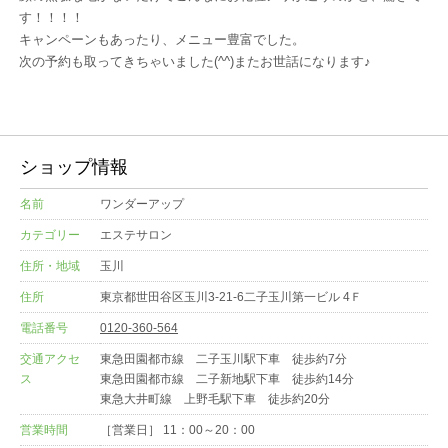
す！！！！
キャンペーンもあったり、メニュー豊富でした。
次の予約も取ってきちゃいました(^^)またお世話になります♪
ショップ情報
名前
ワンダーアップ
カテゴリー
エステサロン
住所・地域
玉川
住所
東京都世田谷区玉川3-21-6二子玉川第一ビル 4Ｆ
電話番号
0120-360-564
交通アクセ
東急田園都市線 二子玉川駅下車 徒歩約7分
ス
東急田園都市線 二子新地駅下車 徒歩約14分
東急大井町線 上野毛駅下車 徒歩約20分
営業時間
［営業日］ 11：00～20：00