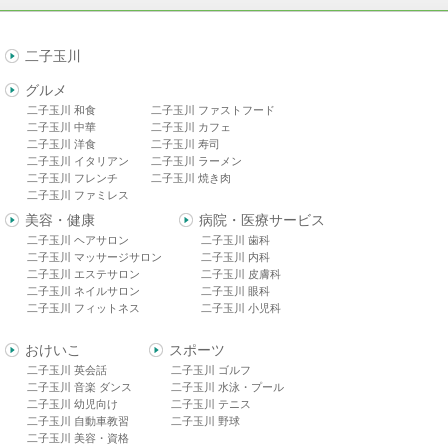
二子玉川
グルメ
二子玉川 和食
二子玉川 ファストフード
二子玉川 中華
二子玉川 カフェ
二子玉川 洋食
二子玉川 寿司
二子玉川 イタリアン
二子玉川 ラーメン
二子玉川 フレンチ
二子玉川 焼き肉
二子玉川 ファミレス
美容・健康
病院・医療サービス
二子玉川 ヘアサロン
二子玉川 歯科
二子玉川 マッサージサロン
二子玉川 内科
二子玉川 エステサロン
二子玉川 皮膚科
二子玉川 ネイルサロン
二子玉川 眼科
二子玉川 フィットネス
二子玉川 小児科
おけいこ
スポーツ
二子玉川 英会話
二子玉川 ゴルフ
二子玉川 音楽 ダンス
二子玉川 水泳・プール
二子玉川 幼児向け
二子玉川 テニス
二子玉川 自動車教習
二子玉川 野球
二子玉川 美容・資格