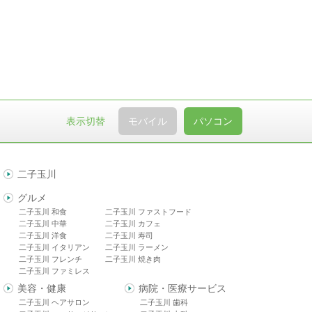
表示切替
モバイル
パソコン
二子玉川
グルメ
二子玉川 和食
二子玉川 ファストフード
二子玉川 中華
二子玉川 カフェ
二子玉川 洋食
二子玉川 寿司
二子玉川 イタリアン
二子玉川 ラーメン
二子玉川 フレンチ
二子玉川 焼き肉
二子玉川 ファミレス
美容・健康
病院・医療サービス
二子玉川 ヘアサロン
二子玉川 歯科