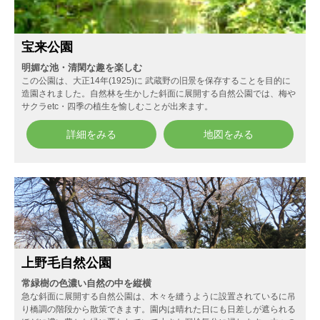
宝来公園
明媚な池・清閑な趣を楽しむ
この公園は、大正14年(1925)に 武蔵野の旧景を保存することを目的に
造園されました。自然林を生かした斜面に展開する自然公園では、梅や
サクラetc・四季の植生を愉しむことが出来ます。
詳細をみる
地図をみる
上野毛自然公園
常緑樹の色濃い自然の中を縦横
急な斜面に展開する自然公園は、木々を縫うように設置されているに吊
り橋調の階段から散策できます。園内は晴れた日にも日差しが遮られる