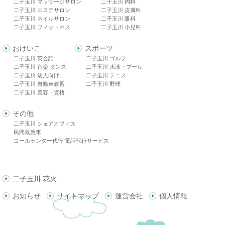
二子玉川 マッサージサロン
二子玉川 内科
二子玉川 エステサロン
二子玉川 皮膚科
二子玉川 ネイルサロン
二子玉川 眼科
二子玉川 フィットネス
二子玉川 小児科
おけいこ
スポーツ
二子玉川 英会話
二子玉川 ゴルフ
二子玉川 音楽 ダンス
二子玉川 水泳・プール
二子玉川 幼児向け
二子玉川 テニス
二子玉川 自動車教習
二子玉川 野球
二子玉川 美容・資格
その他
二子玉川 シェアオフィス
民間救急車
コールセンター代行 電話代行サービス
二子玉川 花火
お知らせ
サイトマップ
運営会社
個人情報