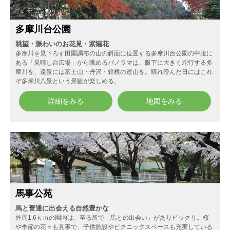
多摩川台公園
眺望・賑わいのお花見・紫陽花
多摩川を見下ろす田園調布の山の斜面に位置する多摩川台公園の中腹に
ある「見晴し台広場」から眺めるパノラマは、眼下に大きく蛇行する多
摩川を、遠景には富士山・丹沢・箱根の連山を。晴れ澄んだ日にはこれ
ぞ多摩川八景という景観が楽しめる。
詳細をみる
地図をみる
馬事公苑
馬と普通に出会える自然豊かな
外周1.6ｋｍの園内は、至る所で「馬との出会い」がありビックリ。桜
や季節の花々も見事で、子供施設やピクニックスペースも充実している