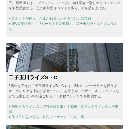
玉川高島屋では、 ゴールデンウィークに向け家族で楽しめるコンテンツ
を多数用意する。主に参加型イベントが多く、街を盛り上げる。
● ロボットが揃う『たまがわロボットタウン』の詳細
● GW毎年恒例！『リバーサイド音楽祭』。二子玉川ライズとのコラボ
も
二子玉川ライズS・C
5周年を迎えた二子玉川ライズS・Cでは、5thアニバーサリーを行うほ
か、ガレリアを中心に多数イベントを行うや、バザー・キャンペーンな
どで充実したGWを過ごせるよう多数コンテンツを提供する。
● 伸縮するラインの上で技を繰り出す！競技・スラックラインの大会開
催
● 作り手の思いがあふれたマーケット「ふたこ座」