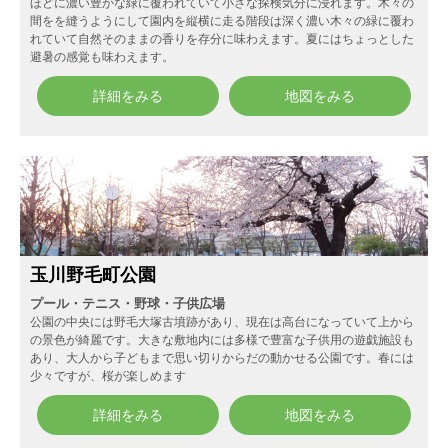
ほどに濃い豊かな緑に覆われていて小さな探検気分に浸れます。木々の
間をを縫うようにして園内を縦横に走る階段は深く濃い木々の緑に覆わ
れていて自然そのままの香りを存分に味わえます。夏にはちょっとした
避暑の感覚も味わえます。
詳細をみる
地図をみる
玉川野毛町公園
プール・テニス・野球・子供広場
公園の中央には野毛大塚古墳跡があり、現在は高台になっていて上から
の景色が綺麗です。大きな敷地内には多様で豊富な子供用の遊戯施設も
あり、大人から子どもまで思い切りからだの動かせる公園です。春には
少々ですが、桜が楽しめます
詳細をみる
地図をみる