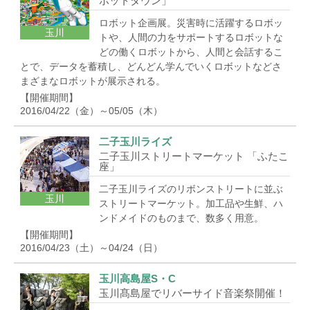
ボットタウン」
ロボット企画展。災害時に活躍するロボッ
玉川
トや、人間の力をサポートするロボットな
どの働くロボットから、人間と会話するこ
とで、データを蓄積し、どんどん学んでいくロボットなどさ
まざまなロボットが展示される。
【開催期間】
2016/04/22（金）～05/05（木）
二子玉川ライズ
二子玉川ストリートマーケット 「ふたこ
座」
二子玉川ライズのリボンストリートに並ぶ
玉川
ストリートマーケット。加工品や生鮮、ハ
ンドメイドのものまで、数多く用意。
【開催期間】
2016/04/23（土）～04/24（日）
玉川高島屋S・C
玉川髙島屋でリバーサイド音楽祭開催！