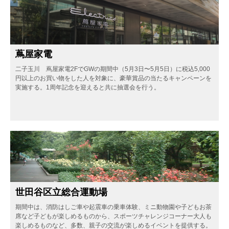
蔦屋家電
二子玉川 蔦屋家電2FでGWの期間中（5月3日〜5月5日）に税込5,000
円以上のお買い物をした人を対象に、豪華賞品の当たるキャンペーンを
実施する。1周年記念を迎えると共に抽選会を行う。
世田谷区立総合運動場
期間中は、消防はしご車や起震車の乗車体験、ミニ動物園や子どもお茶
席など子どもが楽しめるものから、スポーツチャレンジコーナー大人も
楽しめるものなど、多数、親子の交流が楽しめるイベントを提供する。