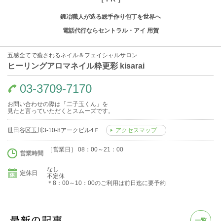
鍛冶職人が造る総手作り包丁を世界へ
電話代行ならセントラル・アイ 用賀
五感全てで癒されるネイル＆フェイシャルサロン
ヒーリングアロマネイル粋更彩 kisarai
03-3709-7170
お問い合わせの際は「二子玉くん」を
見たと言っていただくとスムーズです。
世田谷区玉川3-10-8アークビル4Ｆ
アクセスマップ
［営業日］ 08：00～21：00
営業時間
なし
定休日
不定休
＊8：00～10：00のご利用は前日迄に要予約
一覧