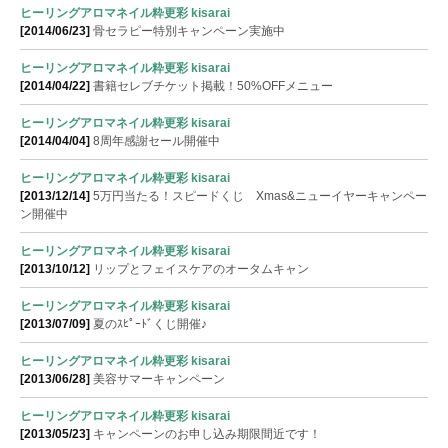
ヒーリングアロマネイル粋更彩 kisarai
[2014/06/23]
骨セラピー特別キャンペーン実施中
ヒーリングアロマネイル粋更彩 kisarai
[2014/04/22]
書籍セレブチケット掲載！50%OFFメニュー
ヒーリングアロマネイル粋更彩 kisarai
[2014/04/04]
8周年感謝セール開催中
ヒーリングアロマネイル粋更彩 kisarai
[2013/12/14]
5万円当たる！スピードくじ Xmas&ニューイヤーキャンペー
ン開催中
ヒーリングアロマネイル粋更彩 kisarai
[2013/10/12]
リップとフェイスケアのオータムキャン
ヒーリングアロマネイル粋更彩 kisarai
[2013/07/09]
夏のｽﾋﾟｰﾄﾞくじ開催♪
ヒーリングアロマネイル粋更彩 kisarai
[2013/06/28]
美容サマーキャンペーン
ヒーリングアロマネイル粋更彩 kisarai
[2013/05/23]
キャンペーンのお申し込み期限間近です！