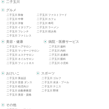
二子玉川
グルメ
二子玉川 和食
二子玉川 ファストフード
二子玉川 中華
二子玉川 カフェ
二子玉川 洋食
二子玉川 寿司
二子玉川 イタリアン
二子玉川 ラーメン
二子玉川 フレンチ
二子玉川 焼き肉
二子玉川 ファミレス
美容・健康
病院・医療サービス
二子玉川 ヘアサロン
二子玉川 歯科
二子玉川 マッサージサロン
二子玉川 内科
二子玉川 エステサロン
二子玉川 皮膚科
二子玉川 ネイルサロン
二子玉川 眼科
二子玉川 フィットネス
二子玉川 小児科
おけいこ
スポーツ
二子玉川 英会話
二子玉川 ゴルフ
二子玉川 音楽 ダンス
二子玉川 水泳・プール
二子玉川 幼児向け
二子玉川 テニス
二子玉川 自動車教習
二子玉川 野球
二子玉川 美容・資格
その他