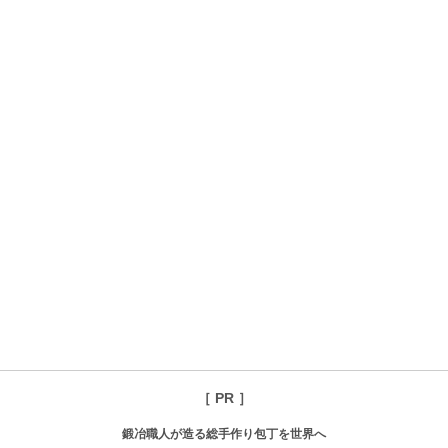
［ PR ］
鍛冶職人が造る総手作り包丁を世界へ