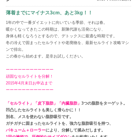
薄着までにマイナス3cm、あと3kg！！
1年の中で一番ダイエットに向いている季節、それは春。
暖かくなってきたこの時期は、新陳代謝も活発になり、
身体も軽くなろうとするので、デトックスに最適な時期です。
冬の冷えで固まったセルライトや老廃物を、最新セルライト攻略マシ
ンで排出。
この春から始めます。是非お試しください。
ーーーーーーーーーーーー
頑固なセルライトを分解！
2015年4月末日お申込ま
で
ーーーーーーーーーーーー
「セルライト」「皮下脂肪」「内臓脂肪」
3つの脂肪をターゲット。
凹凸したセルライトも美しく滑らかに！！
別名、メスを使わない脂肪吸引です。
ガチガチに固まったセルライトを、強力な脂肪吸引を持つ、
バキューム＋ローラー
により、分解して揉みだします。
1回の施術で、圧倒的なサイズダウン
をお約束いたします。