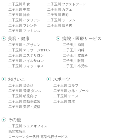
二子玉川 和食
二子玉川 ファストフード
二子玉川 中華
二子玉川 カフェ
二子玉川 洋食
二子玉川 寿司
二子玉川 イタリアン
二子玉川 ラーメン
二子玉川 フレンチ
二子玉川 焼き肉
二子玉川 ファミレス
美容・健康
病院・医療サービス
二子玉川 ヘアサロン
二子玉川 歯科
二子玉川 マッサージサロン
二子玉川 内科
二子玉川 エステサロン
二子玉川 皮膚科
二子玉川 ネイルサロン
二子玉川 眼科
二子玉川 フィットネス
二子玉川 小児科
おけいこ
スポーツ
二子玉川 英会話
二子玉川 ゴルフ
二子玉川 音楽 ダンス
二子玉川 水泳・プール
二子玉川 幼児向け
二子玉川 テニス
二子玉川 自動車教習
二子玉川 野球
二子玉川 美容・資格
その他
二子玉川 シェアオフィス
民間救急車
コールセンター代行 電話代行サービス