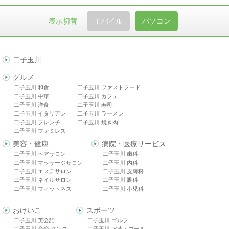
表示切替
モバイル
パソコン
二子玉川
グルメ
二子玉川 和食
二子玉川 ファストフード
二子玉川 中華
二子玉川 カフェ
二子玉川 洋食
二子玉川 寿司
二子玉川 イタリアン
二子玉川 ラーメン
二子玉川 フレンチ
二子玉川 焼き肉
二子玉川 ファミレス
美容・健康
病院・医療サービス
二子玉川 ヘアサロン
二子玉川 歯科
二子玉川 マッサージサロン
二子玉川 内科
二子玉川 エステサロン
二子玉川 皮膚科
二子玉川 ネイルサロン
二子玉川 眼科
二子玉川 フィットネス
二子玉川 小児科
おけいこ
スポーツ
二子玉川 英会話
二子玉川 ゴルフ
二子玉川 音楽 ダンス
二子玉川 水泳・プール