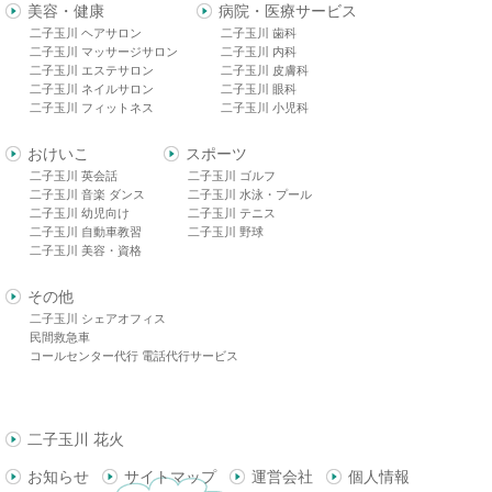
美容・健康
病院・医療サービス
二子玉川 ヘアサロン
二子玉川 歯科
二子玉川 マッサージサロン
二子玉川 内科
二子玉川 エステサロン
二子玉川 皮膚科
二子玉川 ネイルサロン
二子玉川 眼科
二子玉川 フィットネス
二子玉川 小児科
おけいこ
スポーツ
二子玉川 英会話
二子玉川 ゴルフ
二子玉川 音楽 ダンス
二子玉川 水泳・プール
二子玉川 幼児向け
二子玉川 テニス
二子玉川 自動車教習
二子玉川 野球
二子玉川 美容・資格
その他
二子玉川 シェアオフィス
民間救急車
コールセンター代行 電話代行サービス
二子玉川 花火
お知らせ
サイトマップ
運営会社
個人情報