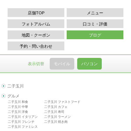
店舗TOP
メニュー
フォトアルバム
口コミ・評価
地図・クーポン
ブログ
予約・問い合わせ
表示切替
モバイル
パソコン
二子玉川
グルメ
二子玉川 和食
二子玉川 ファストフード
二子玉川 中華
二子玉川 カフェ
二子玉川 洋食
二子玉川 寿司
二子玉川 イタリアン
二子玉川 ラーメン
二子玉川 フレンチ
二子玉川 焼き肉
二子玉川 ファミレス