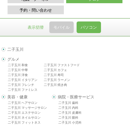
予約・問い合わせ
表示切替
モバイル
パソコン
二子玉川
グルメ
二子玉川 和食
二子玉川 ファストフード
二子玉川 中華
二子玉川 カフェ
二子玉川 洋食
二子玉川 寿司
二子玉川 イタリアン
二子玉川 ラーメン
二子玉川 フレンチ
二子玉川 焼き肉
二子玉川 ファミレス
美容・健康
病院・医療サービス
二子玉川 ヘアサロン
二子玉川 歯科
二子玉川 マッサージサロン
二子玉川 内科
二子玉川 エステサロン
二子玉川 皮膚科
二子玉川 ネイルサロン
二子玉川 眼科
二子玉川 フィットネス
二子玉川 小児科