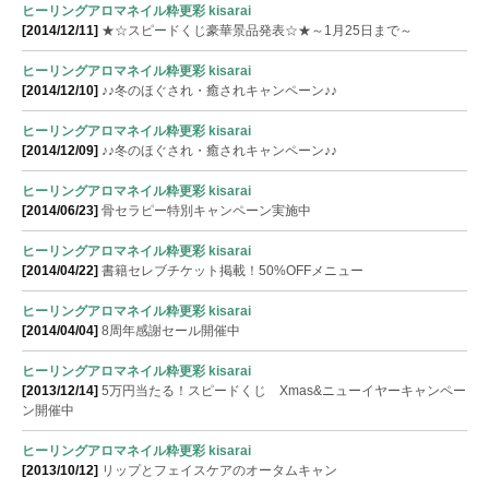
ヒーリングアロマネイル粋更彩 kisarai
[2014/12/11]
★☆スピードくじ豪華景品発表☆★～1月25日まで～
ヒーリングアロマネイル粋更彩 kisarai
[2014/12/10]
♪♪冬のほぐされ・癒されキャンペーン♪♪
ヒーリングアロマネイル粋更彩 kisarai
[2014/12/09]
♪♪冬のほぐされ・癒されキャンペーン♪♪
ヒーリングアロマネイル粋更彩 kisarai
[2014/06/23]
骨セラピー特別キャンペーン実施中
ヒーリングアロマネイル粋更彩 kisarai
[2014/04/22]
書籍セレブチケット掲載！50%OFFメニュー
ヒーリングアロマネイル粋更彩 kisarai
[2014/04/04]
8周年感謝セール開催中
ヒーリングアロマネイル粋更彩 kisarai
[2013/12/14]
5万円当たる！スピードくじ Xmas&ニューイヤーキャンペー
ン開催中
ヒーリングアロマネイル粋更彩 kisarai
[2013/10/12]
リップとフェイスケアのオータムキャン