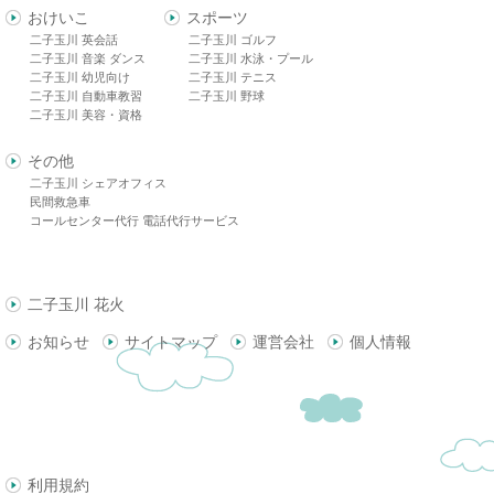
おけいこ
スポーツ
二子玉川 英会話
二子玉川 ゴルフ
二子玉川 音楽 ダンス
二子玉川 水泳・プール
二子玉川 幼児向け
二子玉川 テニス
二子玉川 自動車教習
二子玉川 野球
二子玉川 美容・資格
その他
二子玉川 シェアオフィス
民間救急車
コールセンター代行 電話代行サービス
二子玉川 花火
お知らせ
サイトマップ
運営会社
個人情報
利用規約