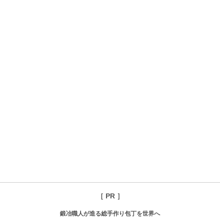
［ PR ］
鍛冶職人が造る総手作り包丁を世界へ