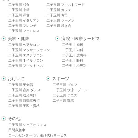
二子玉川 和食
二子玉川 ファストフード
二子玉川 中華
二子玉川 カフェ
二子玉川 洋食
二子玉川 寿司
二子玉川 イタリアン
二子玉川 ラーメン
二子玉川 フレンチ
二子玉川 焼き肉
二子玉川 ファミレス
美容・健康
病院・医療サービス
二子玉川 ヘアサロン
二子玉川 歯科
二子玉川 マッサージサロン
二子玉川 内科
二子玉川 エステサロン
二子玉川 皮膚科
二子玉川 ネイルサロン
二子玉川 眼科
二子玉川 フィットネス
二子玉川 小児科
おけいこ
スポーツ
二子玉川 英会話
二子玉川 ゴルフ
二子玉川 音楽 ダンス
二子玉川 水泳・プール
二子玉川 幼児向け
二子玉川 テニス
二子玉川 自動車教習
二子玉川 野球
二子玉川 美容・資格
その他
二子玉川 シェアオフィス
民間救急車
コールセンター代行 電話代行サービス