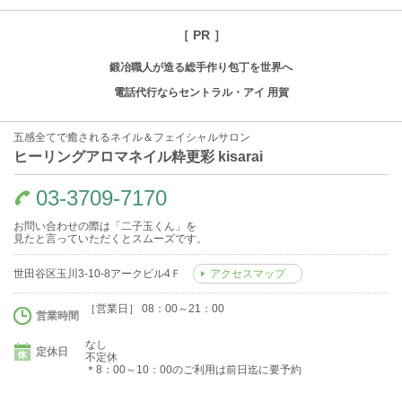
［ PR ］
鍛冶職人が造る総手作り包丁を世界へ
電話代行ならセントラル・アイ 用賀
五感全てで癒されるネイル＆フェイシャルサロン
ヒーリングアロマネイル粋更彩 kisarai
03-3709-7170
お問い合わせの際は「二子玉くん」を
見たと言っていただくとスムーズです。
世田谷区玉川3-10-8アークビル4Ｆ
アクセスマップ
［営業日］ 08：00～21：00
営業時間
なし
定休日
不定休
＊8：00～10：00のご利用は前日迄に要予約