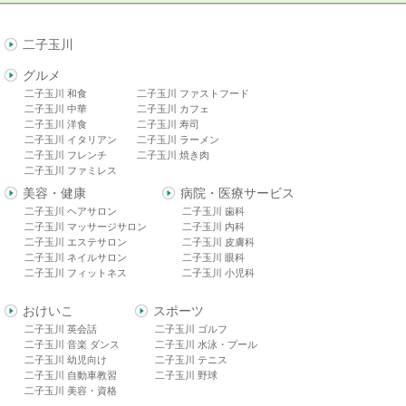
二子玉川
グルメ
二子玉川 和食
二子玉川 ファストフード
二子玉川 中華
二子玉川 カフェ
二子玉川 洋食
二子玉川 寿司
二子玉川 イタリアン
二子玉川 ラーメン
二子玉川 フレンチ
二子玉川 焼き肉
二子玉川 ファミレス
美容・健康
病院・医療サービス
二子玉川 ヘアサロン
二子玉川 歯科
二子玉川 マッサージサロン
二子玉川 内科
二子玉川 エステサロン
二子玉川 皮膚科
二子玉川 ネイルサロン
二子玉川 眼科
二子玉川 フィットネス
二子玉川 小児科
おけいこ
スポーツ
二子玉川 英会話
二子玉川 ゴルフ
二子玉川 音楽 ダンス
二子玉川 水泳・プール
二子玉川 幼児向け
二子玉川 テニス
二子玉川 自動車教習
二子玉川 野球
二子玉川 美容・資格