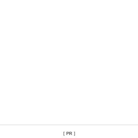
［ PR ］