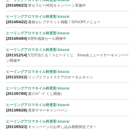
ヒーリングアロマネイル粋更彩 kisarai
[2014/06/23]
骨セラピー特別キャンペーン実施中
ヒーリングアロマネイル粋更彩 kisarai
[2014/04/22]
書籍セレブチケット掲載！50%OFFメニュー
ヒーリングアロマネイル粋更彩 kisarai
[2014/04/04]
8周年感謝セール開催中
ヒーリングアロマネイル粋更彩 kisarai
[2013/12/14]
5万円当たる！スピードくじ Xmas&ニューイヤーキャンペー
ン開催中
ヒーリングアロマネイル粋更彩 kisarai
[2013/10/12]
リップとフェイスケアのオータムキャン
ヒーリングアロマネイル粋更彩 kisarai
[2013/07/09]
夏のｽﾋﾟｰﾄﾞくじ開催♪
ヒーリングアロマネイル粋更彩 kisarai
[2013/06/28]
美容サマーキャンペーン
ヒーリングアロマネイル粋更彩 kisarai
[2013/05/23]
キャンペーンのお申し込み期限間近です！