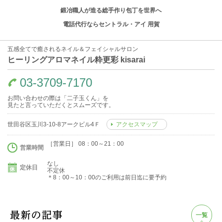
鍛冶職人が造る総手作り包丁を世界へ
電話代行ならセントラル・アイ 用賀
五感全てで癒されるネイル＆フェイシャルサロン
ヒーリングアロマネイル粋更彩 kisarai
03-3709-7170
お問い合わせの際は「二子玉くん」を
見たと言っていただくとスムーズです。
世田谷区玉川3-10-8アークビル4Ｆ
アクセスマップ
［営業日］ 08：00～21：00
営業時間
なし
定休日
不定休
＊8：00～10：00のご利用は前日迄に要予約
一覧