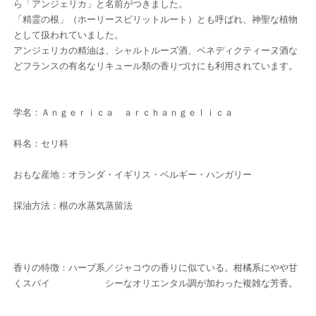
ら「アンジェリカ」と名前がつきました。
「精霊の根」（ホーリースピリットルート）とも呼ばれ、神聖な植物
として扱われていました。
アンジェリカの精油は、シャルトルーズ酒、ベネディクティーヌ酒な
どフランスの有名なリキュール類の香りづけにも利用されています。
学名：Ａｎｇｅｒｉｃａ ａｒｃｈａｎｇｅｌｉｃａ
科名：セリ科
おもな産地：オランダ・イギリス・ベルギー・ハンガリー
採油方法：根の水蒸気蒸留法
香りの特徴：ハーブ系／ジャコウの香りに似ている。柑橘系にやや甘
くスパイ シーなオリエンタル調が加わった複雑な芳香。