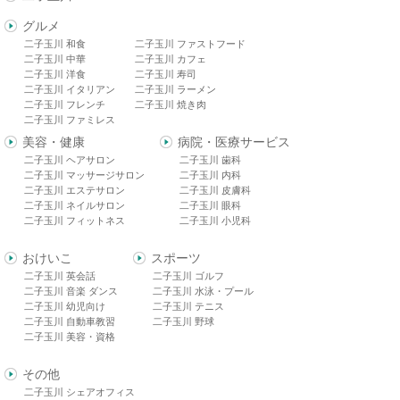
グルメ
二子玉川 和食
二子玉川 ファストフード
二子玉川 中華
二子玉川 カフェ
二子玉川 洋食
二子玉川 寿司
二子玉川 イタリアン
二子玉川 ラーメン
二子玉川 フレンチ
二子玉川 焼き肉
二子玉川 ファミレス
美容・健康
病院・医療サービス
二子玉川 ヘアサロン
二子玉川 歯科
二子玉川 マッサージサロン
二子玉川 内科
二子玉川 エステサロン
二子玉川 皮膚科
二子玉川 ネイルサロン
二子玉川 眼科
二子玉川 フィットネス
二子玉川 小児科
おけいこ
スポーツ
二子玉川 英会話
二子玉川 ゴルフ
二子玉川 音楽 ダンス
二子玉川 水泳・プール
二子玉川 幼児向け
二子玉川 テニス
二子玉川 自動車教習
二子玉川 野球
二子玉川 美容・資格
その他
二子玉川 シェアオフィス