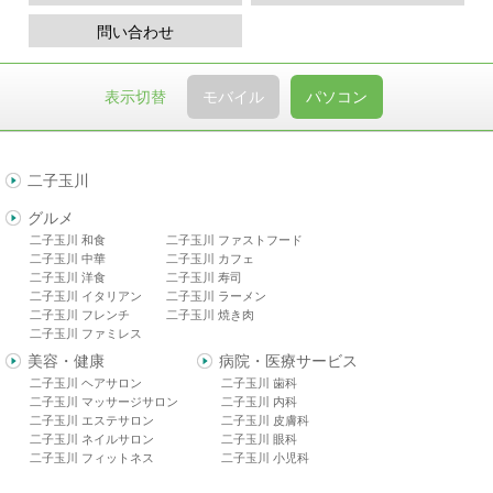
問い合わせ
表示切替
モバイル
パソコン
二子玉川
グルメ
二子玉川 和食
二子玉川 ファストフード
二子玉川 中華
二子玉川 カフェ
二子玉川 洋食
二子玉川 寿司
二子玉川 イタリアン
二子玉川 ラーメン
二子玉川 フレンチ
二子玉川 焼き肉
二子玉川 ファミレス
美容・健康
病院・医療サービス
二子玉川 ヘアサロン
二子玉川 歯科
二子玉川 マッサージサロン
二子玉川 内科
二子玉川 エステサロン
二子玉川 皮膚科
二子玉川 ネイルサロン
二子玉川 眼科
二子玉川 フィットネス
二子玉川 小児科