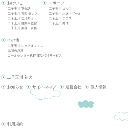
おけいこ
スポーツ
二子玉川 英会話
二子玉川 ゴルフ
二子玉川 音楽 ダンス
二子玉川 水泳・プール
二子玉川 幼児向け
二子玉川 テニス
二子玉川 自動車教習
二子玉川 野球
二子玉川 美容・資格
その他
二子玉川 シェアオフィス
民間救急車
コールセンター代行 電話代行サービス
二子玉川 花火
お知らせ
サイトマップ
運営会社
個人情報
利用規約