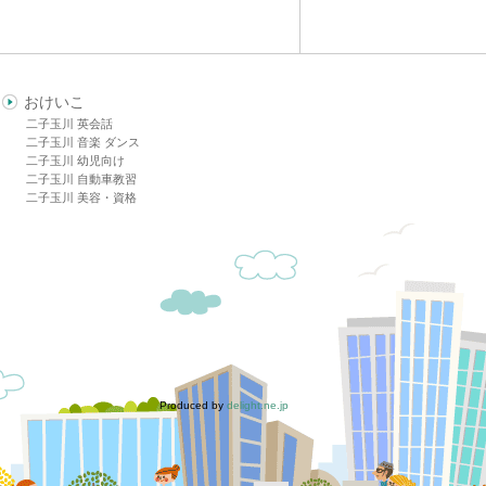
おけいこ
二子玉川 英会話
二子玉川 音楽 ダンス
二子玉川 幼児向け
二子玉川 自動車教習
二子玉川 美容・資格
Produced by
delight.ne.jp