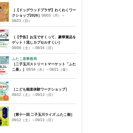
［【ドッグウッドプラザ】わくわくワー
クショップ2026］
08/03（月）～
08/23（日）
［【予告】お玉ですくって、豪華賞品を
ゲット！流しカプセルすくい］
08/08（土）～08/16（日）
ふたこ座事務局
［二子玉川ストリートマーケット「ふた
こ座」］
08/18（火）～08/21（金）
［こども能楽体験ワークショップ］
09/12（土）～09/13（日）
［第十一回 二子玉川ライズ ふたこ能］
09/12（土）～09/13（日）