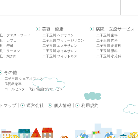
美容・健康
病院・医療サービス
玉川 ファストフード
二子玉川 ヘアサロン
二子玉川 歯科
玉川 カフェ
二子玉川 マッサージサロン
二子玉川 内科
玉川 寿司
二子玉川 エステサロン
二子玉川 皮膚科
玉川 ラーメン
二子玉川 ネイルサロン
二子玉川 眼科
玉川 焼き肉
二子玉川 フィットネス
二子玉川 小児科
その他
二子玉川 シェアオフィス
民間救急車
コールセンター代行 電話代行サービス
トマップ
運営会社
個人情報
利用規約