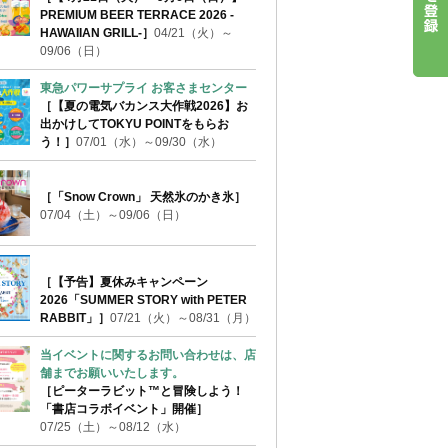
PREMIUM BEER TERRACE 2026 -
HAWAIIAN GRILL-］
04/21（火）～
09/06（日）
東急パワーサプライ お客さまセンター
［【夏の電気バカンス大作戦2026】お
出かけしてTOKYU POINTをもらお
う！］
07/01（水）～09/30（水）
［「Snow Crown」 天然氷のかき氷］
07/04（土）～09/06（日）
［【予告】夏休みキャンペーン
2026「SUMMER STORY with PETER
RABBIT」］
07/21（火）～08/31（月）
当イベントに関するお問い合わせは、店
舗までお願いいたします。
［ピーターラビット™と冒険しよう！
「書店コラボイベント」開催］
07/25（土）～08/12（水）