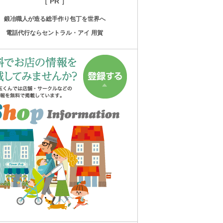
［ PR ］
鍛冶職人が造る総手作り包丁を世界へ
電話代行ならセントラル・アイ 用賀