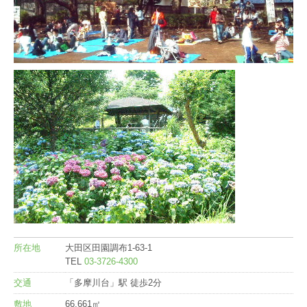
所在地
大田区田園調布1-63-1
TEL
03-3726-4300
交通
「多摩川台」駅 徒歩2分
敷地
66,661㎡