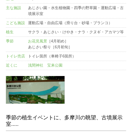
主な施設
あじさい園・水生植物園・四季の野草園・運動広場・古
墳展示室
こども施設
運動広場・自由広場（滑り台・砂場・ブランコ）
植生
サクラ・あじさい・けやき・ナラ・クヌギ・アカマツ等
季節
お花見風景
［4月初め］
あじさい祭り［6月初旬］
トイレ売店
トイレ箇所（車椅子6箇所）
近くに
浅間神社
宝来公園
季節の植生イベントに、多摩川の眺望、古墳展示
室.....