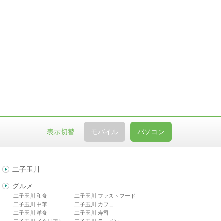
表示切替
モバイル
パソコン
二子玉川
グルメ
二子玉川 和食
二子玉川 ファストフード
二子玉川 中華
二子玉川 カフェ
二子玉川 洋食
二子玉川 寿司
二子玉川 イタリアン
二子玉川 ラーメン