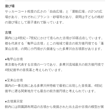
遊び場
サッカーコート程度の広さの「自由広場」と「運動広場」の2つの広
場があり、それぞれにブランコ・砂場等があり、昼間は子どもの格好
の遊び場として親子連れで賑っています。
古墳
園内には4世紀～7世紀にかけて造られた古墳が10基点在しています。
都を代表する「亀甲山古墳」とこの地域で最古の前方後円墳でる「蓬
莱山古墳」の間に小円墳が八個連なった多摩川台古墳群があります。
●亀甲山古墳
東京都を代表する古墳の一つであり、多摩川流域最大の前方後円墳で
4世紀後半の首長墓と考えられています。
●宝来山古墳
園内の一番北側にある多摩川州壱岐で最初に出現した首長墓。4世紀
後半に遡る関東地方でも最古の前方後円墳と考えられています。
●古墳展示室
館内には田園調布周辺の古墳から発掘された出土品や古墳の模型が展