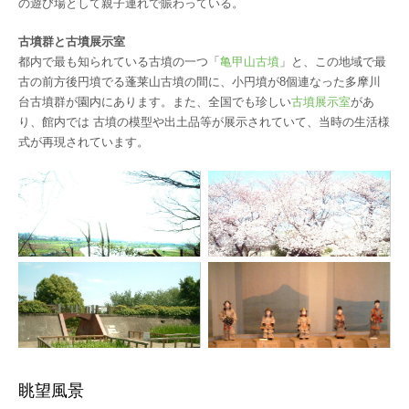
の遊び場として親子連れで賑わっている。
古墳群と古墳展示室
都内で最も知られている古墳の一つ「
亀甲山古墳
」と、この地域で最
古の前方後円墳でる蓬莱山古墳の間に、小円墳が8個連なった多摩川
台古墳群が園内にあります。また、全国でも珍しい
古墳展示室
があ
り、館内では 古墳の模型や出土品等が展示されていて、当時の生活様
式が再現されています。
眺望風景