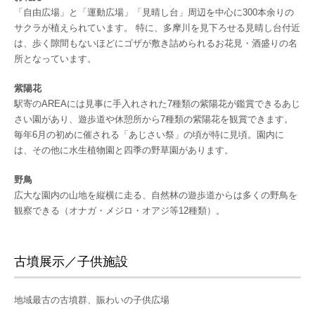
「自由広場」と「運動広場」「見晴し台」周辺を中心に300本余りの
サクラが植えられています。 特に、多摩川を見下ろせる見晴し台付近
は、歩く隙間もないほどにゴザが敷き詰められるお花見・酒盛りの名
所となっています。
紫陽花
駅寄のAREAには見事に手入れされた7種類の紫陽花が鑑賞できるあじ
さい園があり、遊歩道や休憩所から7種類の紫陽花を観賞できます。
毎年6月の初めに催される「あじさい祭」の頃が特に見頃。園内に
は、その他に水生植物園と四季の野草園があります。
野鳥
広大な園内の山地を縦横に走る、自然林の遊歩道からは多くの野鳥を
観察できる（オナガ・メジロ・オアジ等12種類）。
古墳展示／子供施設
地域最古の古墳群、賑わいの子供広場