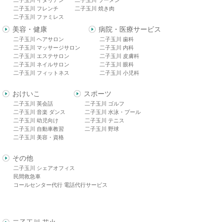
二子玉川 フレンチ
二子玉川 焼き肉
二子玉川 ファミレス
美容・健康
病院・医療サービス
二子玉川 ヘアサロン
二子玉川 歯科
二子玉川 マッサージサロン
二子玉川 内科
二子玉川 エステサロン
二子玉川 皮膚科
二子玉川 ネイルサロン
二子玉川 眼科
二子玉川 フィットネス
二子玉川 小児科
おけいこ
スポーツ
二子玉川 英会話
二子玉川 ゴルフ
二子玉川 音楽 ダンス
二子玉川 水泳・プール
二子玉川 幼児向け
二子玉川 テニス
二子玉川 自動車教習
二子玉川 野球
二子玉川 美容・資格
その他
二子玉川 シェアオフィス
民間救急車
コールセンター代行 電話代行サービス