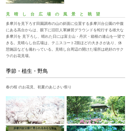
見晴し台広場の風景と眺望
多摩川を見下ろす田園調布の山の斜面に位置する多摩川台公園の中腹
にある高台からは、眼下に旧巨人軍練習グラウンドを蛇行する雄大な
多摩川を 見下ろし、晴れた日には富士山・丹沢・箱根の連山を一望で
きる。見晴らし台広場は、テニスコート2面ほどの大きさがあり、休
憩施設なども備わっている。見晴し台周辺の開けた場所は絶好のサク
ラのお花見場。
季節・植生・野鳥
春の桜 のお花見、初夏のあじさい祭り