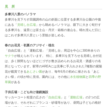
見所
多摩川八景のパノラマ
多摩川を見下ろす田園調布の山の斜面に位置する多摩川台公園の中腹
にある「
見晴し台広場
」から眺めるパノラマは、眼下に大きく蛇行す
る多摩川を、遠景には富士山・丹沢・箱根の連山を。晴れ澄んだ日に
はこれぞ多摩川八景という景観が楽しめる。
春のお花見・初夏のアジサイ・植生
「自由広場」と「運動広場」「見晴し台」周辺を中心に300本余りの
サクラ
が植えられています。 特に、多摩川を見下ろせる見晴し台付近
は、歩く隙間もないほどにゴザが敷き詰められるお花見・酒盛りの名
所となっています。駅寄のAREAには見事に手入れされた7種類の紫陽
花が鑑賞できる
あじさい園
があり、毎年6月の初めに催される「あじ
さい祭」の頃が特に見頃。園内には、その他に
水生植物園
と
四季の野
草園
がある
子供広場・こども向け遊戯施設
サッカーコート程度の広さの「
自由広場
」と「
運動広場
」の2つの広
場があり、それぞれにブランコ・砂場等があり、昼間は子どもの格好