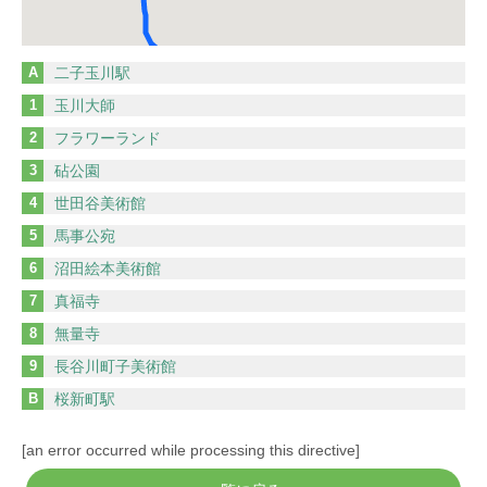
A
二子玉川駅
1
玉川大師
2
フラワーランド
3
砧公園
4
世田谷美術館
5
馬事公宛
6
沼田絵本美術館
7
真福寺
8
無量寺
9
長谷川町子美術館
B
桜新町駅
[an error occurred while processing this directive]