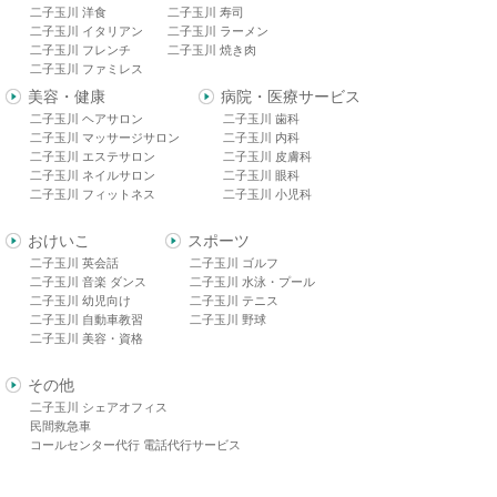
二子玉川 洋食
二子玉川 寿司
二子玉川 イタリアン
二子玉川 ラーメン
二子玉川 フレンチ
二子玉川 焼き肉
二子玉川 ファミレス
美容・健康
病院・医療サービス
二子玉川 ヘアサロン
二子玉川 歯科
二子玉川 マッサージサロン
二子玉川 内科
二子玉川 エステサロン
二子玉川 皮膚科
二子玉川 ネイルサロン
二子玉川 眼科
二子玉川 フィットネス
二子玉川 小児科
おけいこ
スポーツ
二子玉川 英会話
二子玉川 ゴルフ
二子玉川 音楽 ダンス
二子玉川 水泳・プール
二子玉川 幼児向け
二子玉川 テニス
二子玉川 自動車教習
二子玉川 野球
二子玉川 美容・資格
その他
二子玉川 シェアオフィス
民間救急車
コールセンター代行 電話代行サービス