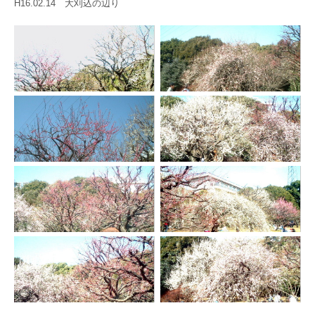
H16.02.14 大刈込の辺り