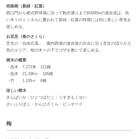
街路樹（新緑・紅葉）
西口門から硬式野球場に沿って駒沢通りまで約500mの遊歩道は、高
い木々のトンネルに覆われて新緑・紅葉の時期には特に美しい景色を
楽しめる。
お花見（春のさくら）
芝生の「自由広場」、園内西側の遊歩道の左右に沿う芝生の辺りが人
気のエリア。桜の木々の下でゴザを敷いて楽しめる。
樹木の概要
・高木 7,272本 121種
・低木 21,196㎡ 105種
・竹 1,135㎡ 6種
珍しい樹木
きんばいか・ひとつばだこ・うすぎもくせい
ざいふりぼく・かんひざくら・ビンオーク
梅