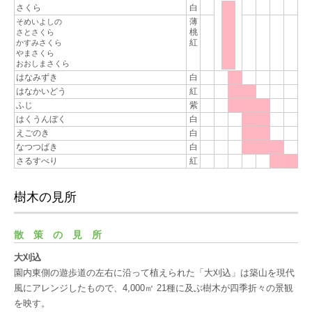
さくら
白
薄
そめいよしの
桃
さとさくら
紅
かすみさくら
やまさくら
おおしまさくら
はなみずき
白
はなかいどう
紅
ふじ
紫
はくうんぼく
白
えごのき
白
なつつばき
白
さるすべり
紅
樹木の見所
散策の見所
大刈込
園内東側の遊歩道の左右に沿って植えられた「大刈込」は築山を現代
風にアレンジしたもので、4,000㎡ 21種に及ぶ樹木が四季折々の景観
を映す。