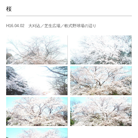
桜
H16.04.02 大刈込／芝生広場／軟式野球場の辺り