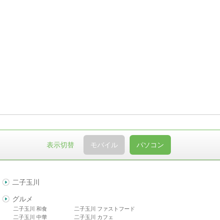
表示切替
モバイル
パソコン
二子玉川
グルメ
二子玉川 和食
二子玉川 ファストフード
二子玉川 中華
二子玉川 カフェ