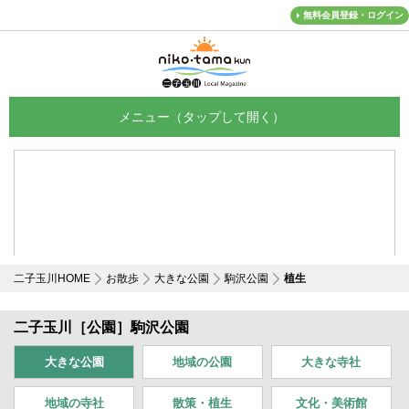
無料会員登録・ログイン
メニュー
二子玉川HOME
お散歩
大きな公園
駒沢公園
植生
二子玉川［公園］駒沢公園
大きな公園
地域の公園
大きな寺社
地域の寺社
散策
・植生
文化・美術館