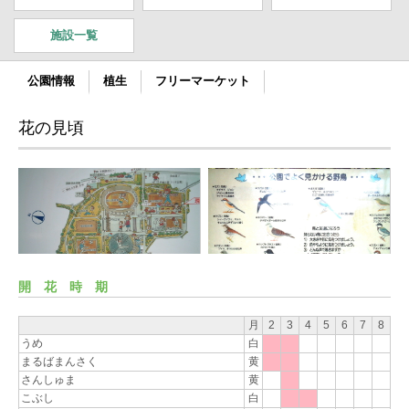
施設一覧
公園情報
植生
フリーマーケット
花の見頃
開花時期
月
2
3
4
5
6
7
8
うめ
白
まるばまんさく
黄
さんしゅま
黄
こぶし
白