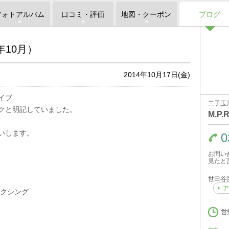
フォトアルバム
口コミ・評価
地図・クーポン
ブログ
年10月）
2014年10月17日(金)
イブ
二子玉
クと明記していました。
M.P.
いします。
0
お問い
見たと
世田谷区
ア
ラクシング
営