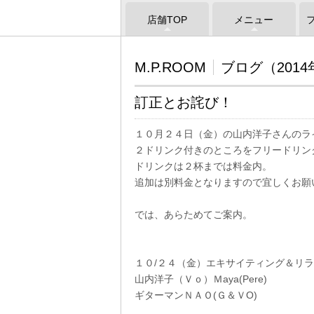
店舗TOP
メニュー
M.P.ROOM
ブログ（2014
訂正とお詫び！
１０月２４日（金）の山内洋子さんのラ
２ドリンク付きのところをフリードリン
ドリンクは２杯までは料金内。
追加は別料金となりますので宜しくお願
では、あらためてご案内。
１０/２４（金）エキサイティング＆リ
山内洋子（Ｖｏ）Ｍaya(Pere)
ギターマンＮＡＯ(Ｇ＆ＶO)