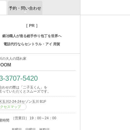
予約・問い合わせ
［ PR ］
鍛冶職人が造る総手作り包丁を世界へ
電話代行ならセントラル・アイ 用賀
川の大人の隠れ家
ROOM
3-3707-5420
合わせの際は「二子玉くん」を
言っていただくとスムーズです。
玉川2-24-24セゾン玉川 B1F
クセスマップ
［営業日］ 19：00～24：00
業時間
月曜日 日曜日 祝祭日