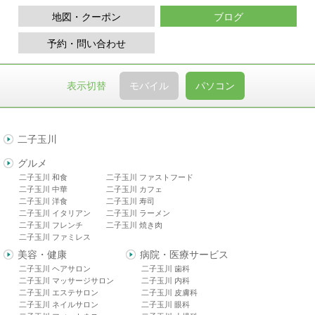
地図・クーポン
ブログ
予約・問い合わせ
表示切替
モバイル
パソコン
二子玉川
グルメ
二子玉川 和食
二子玉川 ファストフード
二子玉川 中華
二子玉川 カフェ
二子玉川 洋食
二子玉川 寿司
二子玉川 イタリアン
二子玉川 ラーメン
二子玉川 フレンチ
二子玉川 焼き肉
二子玉川 ファミレス
美容・健康
病院・医療サービス
二子玉川 ヘアサロン
二子玉川 歯科
二子玉川 マッサージサロン
二子玉川 内科
二子玉川 エステサロン
二子玉川 皮膚科
二子玉川 ネイルサロン
二子玉川 眼科