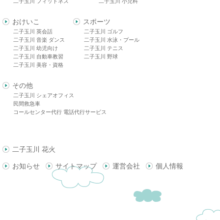
二子玉川 フィットネス
二子玉川 小児科
おけいこ
スポーツ
二子玉川 英会話
二子玉川 ゴルフ
二子玉川 音楽 ダンス
二子玉川 水泳・プール
二子玉川 幼児向け
二子玉川 テニス
二子玉川 自動車教習
二子玉川 野球
二子玉川 美容・資格
その他
二子玉川 シェアオフィス
民間救急車
コールセンター代行 電話代行サービス
二子玉川 花火
お知らせ
サイトマップ
運営会社
個人情報