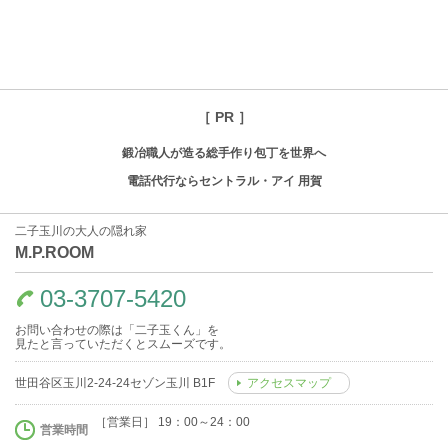
［ PR ］
鍛冶職人が造る総手作り包丁を世界へ
電話代行ならセントラル・アイ 用賀
二子玉川の大人の隠れ家
M.P.ROOM
03-3707-5420
お問い合わせの際は「二子玉くん」を
見たと言っていただくとスムーズです。
世田谷区玉川2-24-24セゾン玉川 B1F
アクセスマップ
［営業日］ 19：00～24：00
営業時間