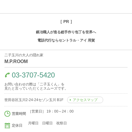
［ PR ］
鍛冶職人が造る総手作り包丁を世界へ
電話代行ならセントラル・アイ 用賀
二子玉川の大人の隠れ家
M.P.ROOM
03-3707-5420
お問い合わせの際は「二子玉くん」を
見たと言っていただくとスムーズです。
世田谷区玉川2-24-24セゾン玉川 B1F
アクセスマップ
［営業日］ 19：00～24：00
営業時間
月曜日 日曜日 祝祭日
定休日