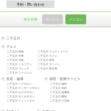
予約・問い合わせ
表示切替
モバイル
パソコン
二子玉川
グルメ
二子玉川 和食
二子玉川 ファストフード
二子玉川 中華
二子玉川 カフェ
二子玉川 洋食
二子玉川 寿司
二子玉川 イタリアン
二子玉川 ラーメン
二子玉川 フレンチ
二子玉川 焼き肉
二子玉川 ファミレス
美容・健康
病院・医療サービス
二子玉川 ヘアサロン
二子玉川 歯科
二子玉川 マッサージサロン
二子玉川 内科
二子玉川 エステサロン
二子玉川 皮膚科
二子玉川 ネイルサロン
二子玉川 眼科
二子玉川 フィットネス
二子玉川 小児科
おけいこ
スポーツ