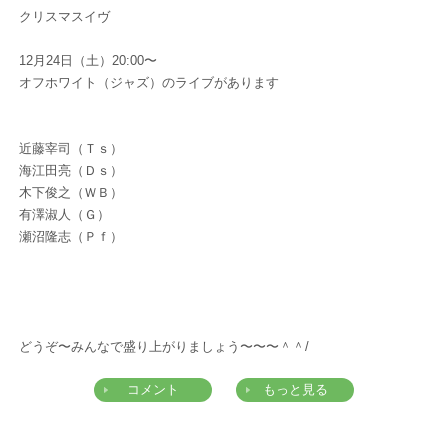
クリスマスイヴ
12月24日（土）20:00〜
オフホワイト（ジャズ）のライブがあります
近藤宰司（Ｔｓ）
海江田亮（Ｄｓ）
木下俊之（ＷＢ）
有澤淑人（Ｇ）
瀬沼隆志（Ｐｆ）
どうぞ〜みんなで盛り上がりましょう〜〜〜＾＾/
コメント
もっと見る