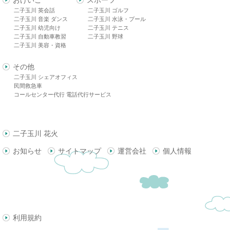
二子玉川 英会話
二子玉川 ゴルフ
二子玉川 音楽 ダンス
二子玉川 水泳・プール
二子玉川 幼児向け
二子玉川 テニス
二子玉川 自動車教習
二子玉川 野球
二子玉川 美容・資格
その他
二子玉川 シェアオフィス
民間救急車
コールセンター代行 電話代行サービス
二子玉川 花火
お知らせ
サイトマップ
運営会社
個人情報
利用規約