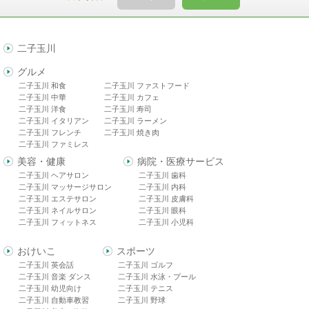
二子玉川
グルメ
二子玉川 和食
二子玉川 ファストフード
二子玉川 中華
二子玉川 カフェ
二子玉川 洋食
二子玉川 寿司
二子玉川 イタリアン
二子玉川 ラーメン
二子玉川 フレンチ
二子玉川 焼き肉
二子玉川 ファミレス
美容・健康
病院・医療サービス
二子玉川 ヘアサロン
二子玉川 歯科
二子玉川 マッサージサロン
二子玉川 内科
二子玉川 エステサロン
二子玉川 皮膚科
二子玉川 ネイルサロン
二子玉川 眼科
二子玉川 フィットネス
二子玉川 小児科
おけいこ
スポーツ
二子玉川 英会話
二子玉川 ゴルフ
二子玉川 音楽 ダンス
二子玉川 水泳・プール
二子玉川 幼児向け
二子玉川 テニス
二子玉川 自動車教習
二子玉川 野球