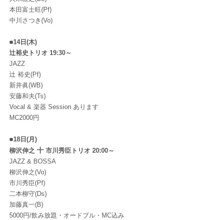
本田富士旺(Pf)
中川さつき(Vo)
■14日(木)
辻裕史トリオ 19:30～
JAZZ
辻 裕史(Pf)
新井眞(WB)
安藤和夫(Ts)
Vocal & 楽器 Session あります
MC2000円
■18日(月)
十
柳沢伸之
市川秀臣トリオ 20:00～
JAZZ & BOSSA
柳沢伸之(Vo)
市川秀臣(Pf)
二本柳守(Ds)
加藤真一(B)
5000円/飲み放題・オードブル・MC込み