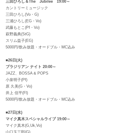
三田ひろし＆The Jubilee 19:00～
カントリーミュージック
三田ひろし(Vo・G)
三浦ひろし(EG・Vo)
武藤もとこ(Pf・Vo)
萩野義典(StG)
スリム益子(EG)
5000円/飲み放題・オードブル・MC込み
■26日(火)
ブラジリアン ナイト 20:00～
JAZZ、BOSSA & POPS
小泉明子(Pf)
原 久美(G・Vo)
井上 信平(Fl)
5000円/飲み放題・オードブル・MC込み
■27日(水)
マイク真木スペシャルライブ 19:00～
マイク真木(G,Uk,Vo)
山口玉三郎(G)