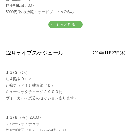
林孝明(Eb)：00～
5000円/飲み放題・オードブル・MC込み
もっと見る
12月ライブスケジュール
2014年11月27日(木)
１２/３（水）
辻＆熊坂Ｄｕｏ
辻裕史（Ｐｆ）熊坂清（Ｂ）
ミュージックチャージ２０００円
ヴォーカル・楽器のセッションあります♪
１２/９（火）20:00～
スパーシオ・デュオ
松永加津子（Ｐ） Eddie河野（Ｂ）