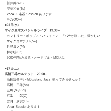
新井眞(WB)
安藤和夫(Ts)
Vocal & 楽器 Session あります
MC2000円
■
24日(水)
マイク真木スペシャルライブ 19:30～
カントリー・ポップス・ハワイアン…『バラが咲いた』懐かしい～
マイク真木(G,Uk,Vo)
竹野康之(Pf)
林孝明(Eb)
5000円/飲み放題・オードブル・MC込み
■
27日(土)
高橋三雄カルテット 20:00～
高橋親分率いるDixieland Jazz 歌ってみませんか？
高橋 三雄(As)
三嶋 淳子(Pf)
宮堂 二郎(G)
宮田 朋実(Tp)
Vocal Sessionあります