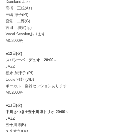
Dixieland Jazz
高橋 三雄(As)
三嶋 淳子(Pf)
宮堂 二郎(G)
宮田 朋実(Tp)
Vocal Sessionあります
MC2000円
■12日(火)
スパシーバ デュオ 20:00～
JAZZ
松永 加津子 (Pf)
Eddie 河野 (WB)
ボーカル・楽器セッションあります
MC2000円
■13日(火)
中川さつき➕五十川博トリオ 20:00～
JAZZ
五十川博(B)
久米雅之(Ds)