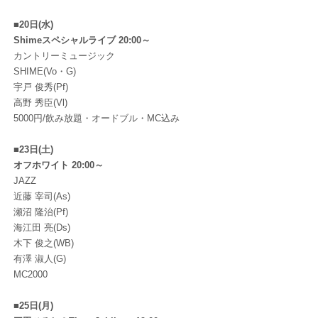
■20日(水)
Shimeスペシャルライブ 20:00～
カントリーミュージック
SHIME(Vo・G)
宇戸 俊秀(Pf)
高野 秀臣(Vl)
5000円/飲み放題・オードブル・MC込み
■23日(土)
オフホワイト 20:00～
JAZZ
近藤 宰司(As)
瀬沼 隆治(Pf)
海江田 亮(Ds)
木下 俊之(WB)
有澤 淑人(G)
MC2000
■25日(月)