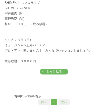
SHIMEクリスマスライブ
SHJME（G＆VO)
宇戸俊秀（P)
高野秀臣（Vl)
料金５０００円 （飲み放題）
１２月２８日（日）
ミュージシャン忘年パーティー
プロ・アマ 問いません！ みんなでセッションしましょう♪
飲み放題 ３０００円
もっと見る
3件中1〜3件を表示
前へ
1
次へ