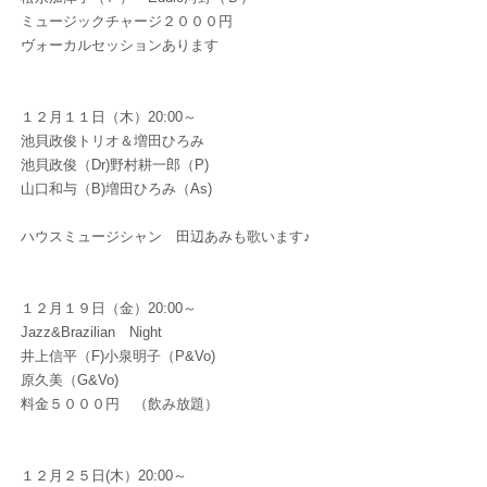
ミュージックチャージ２０００円
ヴォーカルセッションあります
１２月１１日（木）20:00～
池貝政俊トリオ＆増田ひろみ
池貝政俊（Dr)野村耕一郎（P)
山口和与（B)増田ひろみ（As)
ハウスミュージシャン 田辺あみも歌います♪
１２月１９日（金）20:00～
Jazz&Brazilian Night
井上信平（F)小泉明子（P&Vo)
原久美（G&Vo)
料金５０００円 （飲み放題）
１２月２５日(木）20:00～