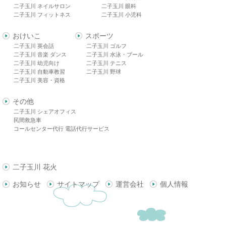
二子玉川 ネイルサロン
二子玉川 眼科
二子玉川 フィットネス
二子玉川 小児科
おけいこ
スポーツ
二子玉川 英会話
二子玉川 ゴルフ
二子玉川 音楽 ダンス
二子玉川 水泳・プール
二子玉川 幼児向け
二子玉川 テニス
二子玉川 自動車教習
二子玉川 野球
二子玉川 美容・資格
その他
二子玉川 シェアオフィス
民間救急車
コールセンター代行 電話代行サービス
二子玉川 花火
お知らせ
サイトマップ
運営会社
個人情報