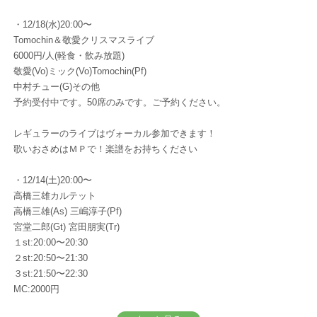
・12/18(水)20:00〜
Tomochin＆敬愛クリスマスライブ
6000円/人(軽食・飲み放題)
敬愛(Vo)ミック(Vo)Tomochin(Pf)
中村チュー(G)その他
予約受付中です。50席のみです。ご予約ください。
レギュラーのライブはヴォーカル参加できます！
歌いおさめはＭＰで！楽譜をお持ちください
・12/14(土)20:00〜
高橋三雄カルテット
高橋三雄(As) 三嶋淳子(Pf)
宮堂二郎(Gt) 宮田朋実(Tr)
１st:20:00〜20:30
２st:20:50〜21:30
３st:21:50〜22:30
MC:2000円