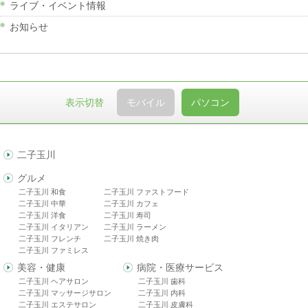
ライブ・イベント情報
お知らせ
表示切替
モバイル
パソコン
二子玉川
グルメ
二子玉川 和食
二子玉川 ファストフード
二子玉川 中華
二子玉川 カフェ
二子玉川 洋食
二子玉川 寿司
二子玉川 イタリアン
二子玉川 ラーメン
二子玉川 フレンチ
二子玉川 焼き肉
二子玉川 ファミレス
美容・健康
病院・医療サービス
二子玉川 ヘアサロン
二子玉川 歯科
二子玉川 マッサージサロン
二子玉川 内科
二子玉川 エステサロン
二子玉川 皮膚科