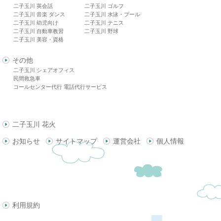
二子玉川 英会話
二子玉川 ゴルフ
二子玉川 音楽 ダンス
二子玉川 水泳・プール
二子玉川 幼児向け
二子玉川 テニス
二子玉川 自動車教習
二子玉川 野球
二子玉川 美容・資格
その他
二子玉川 シェアオフィス
民間救急車
コールセンター代行 電話代行サービス
二子玉川 花火
お知らせ
サイトマップ
運営会社
個人情報
利用規約