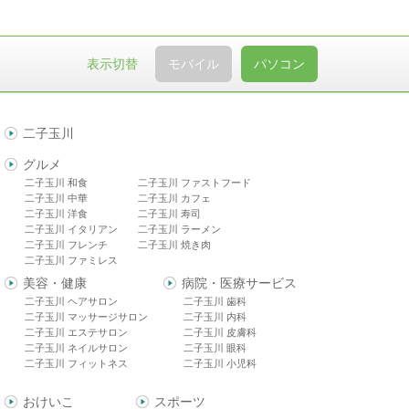
表示切替
モバイル
パソコン
二子玉川
グルメ
二子玉川 和食
二子玉川 ファストフード
二子玉川 中華
二子玉川 カフェ
二子玉川 洋食
二子玉川 寿司
二子玉川 イタリアン
二子玉川 ラーメン
二子玉川 フレンチ
二子玉川 焼き肉
二子玉川 ファミレス
美容・健康
病院・医療サービス
二子玉川 ヘアサロン
二子玉川 歯科
二子玉川 マッサージサロン
二子玉川 内科
二子玉川 エステサロン
二子玉川 皮膚科
二子玉川 ネイルサロン
二子玉川 眼科
二子玉川 フィットネス
二子玉川 小児科
おけいこ
スポーツ