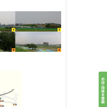
4
5
D
E