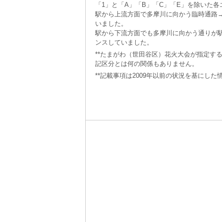
「1」と「A」「B」「C」「E」を除いた
駅から上流方面で多摩川に向かう臨時通路
いました。
駅から下流方面でも多摩川に向かう通りが駅
ンスしていました。
**たまがわ（世田谷区）花火大会が指定す
記区分とは何の関係もありません。
**記載事項は2009年以前の状況を基にした