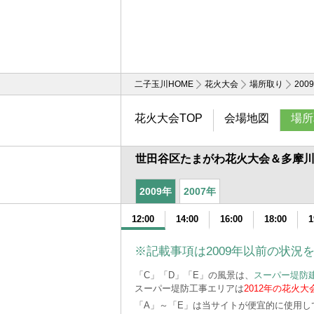
二子玉川HOME
花火大会
場所取り
200
花火大会TOP
会場地図
場所
世田谷区たまがわ花火大会＆多摩川花
2009年
2007年
12:00
14:00
16:00
18:00
1
※記載事項は2009年以前の状況
「C」「D」「E」の風景は、
スーパー堤防建
スーパー堤防工事エリアは
2012年の花火
「A」～「E」は当サイトが便宜的に使用し