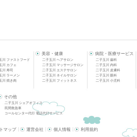
美容・健康
病院・医療サービス
玉川 ファストフード
二子玉川 ヘアサロン
二子玉川 歯科
玉川 カフェ
二子玉川 マッサージサロン
二子玉川 内科
玉川 寿司
二子玉川 エステサロン
二子玉川 皮膚科
玉川 ラーメン
二子玉川 ネイルサロン
二子玉川 眼科
玉川 焼き肉
二子玉川 フィットネス
二子玉川 小児科
その他
二子玉川 シェアオフィス
民間救急車
コールセンター代行 電話代行サービス
トマップ
運営会社
個人情報
利用規約