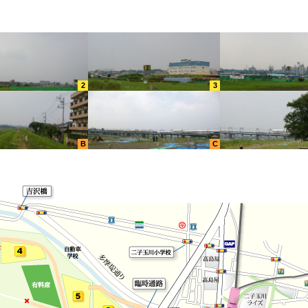
2
3
B
C