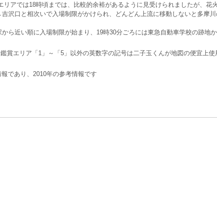
各エリアでは18時頃までは、比較的余裕があるように見受けられましたが、花
→吉沢口と相次いで入場制限がかけられ、どんどん上流に移動しないと多摩川
から近い順に入場制限が始まり、19時30分ごろには東急自動車学校の跡地
る鑑賞エリア「1」～「5」以外の英数字の記号は二子玉くんが地図の便宜上
情報であり、2010年の参考情報です