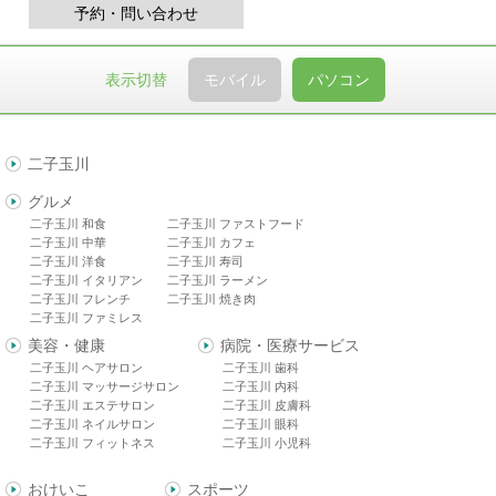
予約・問い合わせ
表示切替
モバイル
パソコン
二子玉川
グルメ
二子玉川 和食
二子玉川 ファストフード
二子玉川 中華
二子玉川 カフェ
二子玉川 洋食
二子玉川 寿司
二子玉川 イタリアン
二子玉川 ラーメン
二子玉川 フレンチ
二子玉川 焼き肉
二子玉川 ファミレス
美容・健康
病院・医療サービス
二子玉川 ヘアサロン
二子玉川 歯科
二子玉川 マッサージサロン
二子玉川 内科
二子玉川 エステサロン
二子玉川 皮膚科
二子玉川 ネイルサロン
二子玉川 眼科
二子玉川 フィットネス
二子玉川 小児科
おけいこ
スポーツ