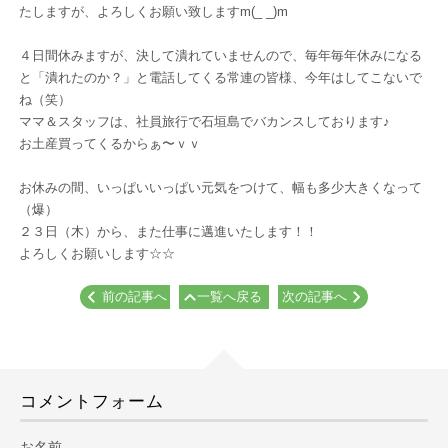
たしますが、よろしくお願い致しますm(_ _)m
４日間休みますが、決して潰れていませんので、毎年毎年休みになる
と「潰れたのか？」と電話してくる常連の皆様、今年はしてこないで
ね（笑）
ママ＆スタッフは、社員旅行で石垣島でバカンスしております♪
お土産買ってくるからぁ〜ｖｖ
お休みの間、いっぱいいっぱい元気をつけて、幅も多少大きくなって
（爆）
２３日（木）から、また仕事に邁進いたします！！
よろしくお願いします☆☆
前の記事へ
一覧へ戻る
次の記事へ
コメントフォーム
お名前