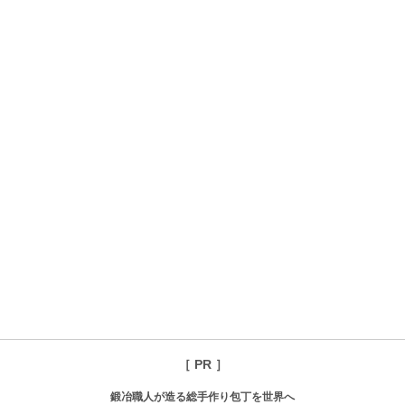
［ PR ］
鍛冶職人が造る総手作り包丁を世界へ