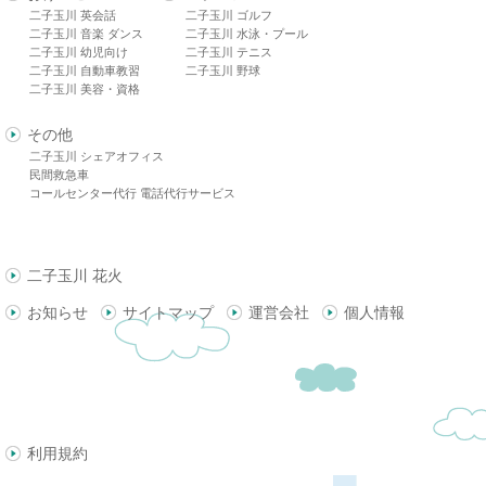
二子玉川 英会話
二子玉川 ゴルフ
二子玉川 音楽 ダンス
二子玉川 水泳・プール
二子玉川 幼児向け
二子玉川 テニス
二子玉川 自動車教習
二子玉川 野球
二子玉川 美容・資格
その他
二子玉川 シェアオフィス
民間救急車
コールセンター代行 電話代行サービス
二子玉川 花火
お知らせ
サイトマップ
運営会社
個人情報
利用規約