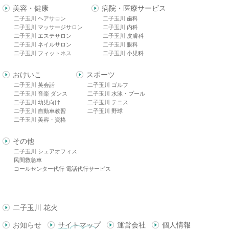
美容・健康
病院・医療サービス
二子玉川 ヘアサロン
二子玉川 歯科
二子玉川 マッサージサロン
二子玉川 内科
二子玉川 エステサロン
二子玉川 皮膚科
二子玉川 ネイルサロン
二子玉川 眼科
二子玉川 フィットネス
二子玉川 小児科
おけいこ
スポーツ
二子玉川 英会話
二子玉川 ゴルフ
二子玉川 音楽 ダンス
二子玉川 水泳・プール
二子玉川 幼児向け
二子玉川 テニス
二子玉川 自動車教習
二子玉川 野球
二子玉川 美容・資格
その他
二子玉川 シェアオフィス
民間救急車
コールセンター代行 電話代行サービス
二子玉川 花火
お知らせ
サイトマップ
運営会社
個人情報