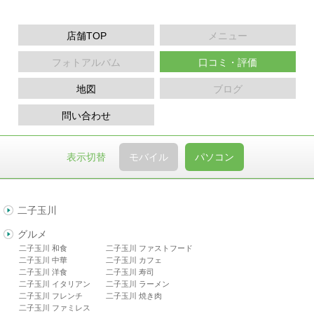
店舗TOP
メニュー
フォトアルバム
口コミ・評価
地図
ブログ
問い合わせ
表示切替
モバイル
パソコン
二子玉川
グルメ
二子玉川 和食
二子玉川 ファストフード
二子玉川 中華
二子玉川 カフェ
二子玉川 洋食
二子玉川 寿司
二子玉川 イタリアン
二子玉川 ラーメン
二子玉川 フレンチ
二子玉川 焼き肉
二子玉川 ファミレス