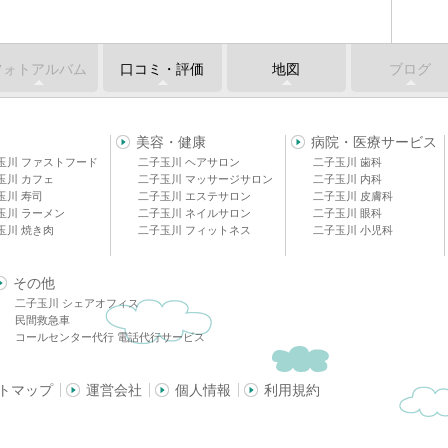
フォトアルバム
口コミ・評価
地図
ブログ
美容・健康
病院・医療サービス
玉川 ファストフード
二子玉川 ヘアサロン
二子玉川 歯科
玉川 カフェ
二子玉川 マッサージサロン
二子玉川 内科
玉川 寿司
二子玉川 エステサロン
二子玉川 皮膚科
玉川 ラーメン
二子玉川 ネイルサロン
二子玉川 眼科
玉川 焼き肉
二子玉川 フィットネス
二子玉川 小児科
その他
二子玉川 シェアオフィス
民間救急車
コールセンター代行 電話代行サービス
トマップ
運営会社
個人情報
利用規約