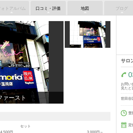
フォトアルバム
口コミ・評価
地図
ブログ
サロ
0
お問い
見たと
ファースト
世田谷区
営
定
セット
4,500円
3,000円～