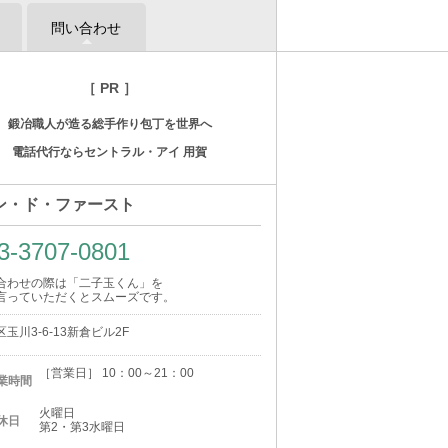
問い合わせ
［ PR ］
鍛冶職人が造る総手作り包丁を世界へ
電話代行ならセントラル・アイ 用賀
ン・ド・ファースト
3-3707-0801
合わせの際は「二子玉くん」を
言っていただくとスムーズです。
玉川3-6-13新倉ビル2F
［営業日］ 10：00～21：00
業時間
火曜日
休日
第2・第3水曜日