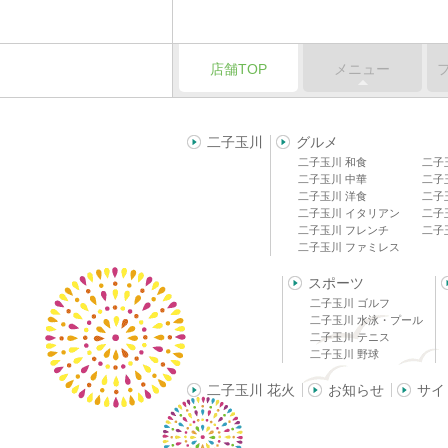
店舗TOP
メニュー
二子玉川
グルメ
二子玉川 和食
二子
二子玉川 中華
二子
二子玉川 洋食
二子
二子玉川 イタリアン
二子
二子玉川 フレンチ
二子
二子玉川 ファミレス
スポーツ
二子玉川 ゴルフ
二子玉川 水泳・プール
二子玉川 テニス
二子玉川 野球
二子玉川 花火
お知らせ
サイ