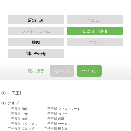
店舗TOP
メニュー
フォトアルバム
口コミ・評価
地図
ブログ
問い合わせ
表示切替
モバイル
パソコン
二子玉川
グルメ
二子玉川 和食
二子玉川 ファストフード
二子玉川 中華
二子玉川 カフェ
二子玉川 洋食
二子玉川 寿司
二子玉川 イタリアン
二子玉川 ラーメン
二子玉川 フレンチ
二子玉川 焼き肉