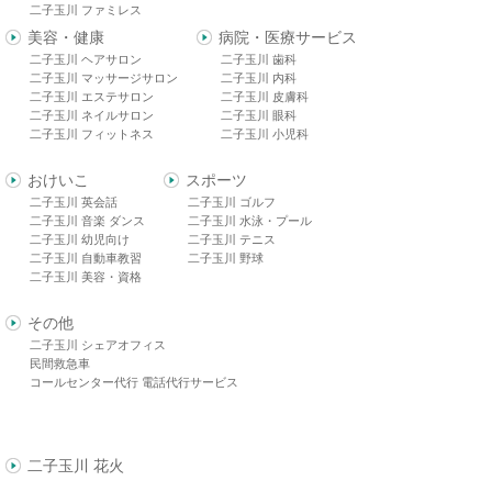
二子玉川 ファミレス
美容・健康
病院・医療サービス
二子玉川 ヘアサロン
二子玉川 歯科
二子玉川 マッサージサロン
二子玉川 内科
二子玉川 エステサロン
二子玉川 皮膚科
二子玉川 ネイルサロン
二子玉川 眼科
二子玉川 フィットネス
二子玉川 小児科
おけいこ
スポーツ
二子玉川 英会話
二子玉川 ゴルフ
二子玉川 音楽 ダンス
二子玉川 水泳・プール
二子玉川 幼児向け
二子玉川 テニス
二子玉川 自動車教習
二子玉川 野球
二子玉川 美容・資格
その他
二子玉川 シェアオフィス
民間救急車
コールセンター代行 電話代行サービス
二子玉川 花火