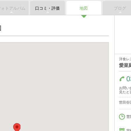
フォトアルバム
口コミ・評価
地図
ブログ
図
洋食レ
愛菜
0
お問い
見たと
世田谷区
営
定