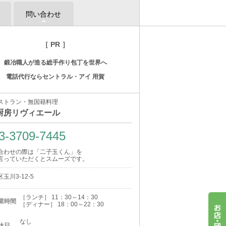
問い合わせ
［ PR ］
鍛冶職人が造る総手作り包丁を世界へ
電話代行ならセントラル・アイ 用賀
ストラン・無国籍料理
厨房リヴィエール
3-3709-7445
合わせの際は「二子玉くん」を
言っていただくとスムーズです。
玉川3-12-5
［ランチ］ 11：30～14：30
業時間
［ディナー］ 18：00～22：30
なし
休日