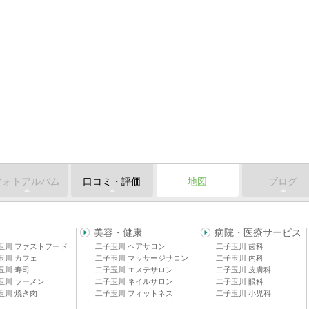
フォトアルバム
口コミ・評価
地図
ブログ
美容・健康
病院・医療サービス
玉川 ファストフード
二子玉川 ヘアサロン
二子玉川 歯科
玉川 カフェ
二子玉川 マッサージサロン
二子玉川 内科
玉川 寿司
二子玉川 エステサロン
二子玉川 皮膚科
玉川 ラーメン
二子玉川 ネイルサロン
二子玉川 眼科
玉川 焼き肉
二子玉川 フィットネス
二子玉川 小児科