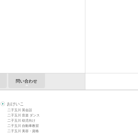
問い合わせ
おけいこ
二子玉川 英会話
二子玉川 音楽 ダンス
二子玉川 幼児向け
二子玉川 自動車教習
二子玉川 美容・資格