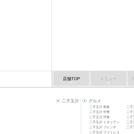
店舗TOP
メニュー
二子玉川
グルメ
二子玉川 和食
二子
二子玉川 中華
二子
二子玉川 洋食
二子
二子玉川 イタリアン
二子
二子玉川 フレンチ
二子
二子玉川 ファミレス