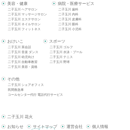
美容・健康
病院・医療サービス
二子玉川 ヘアサロン
二子玉川 歯科
二子玉川 マッサージサロン
二子玉川 内科
二子玉川 エステサロン
二子玉川 皮膚科
二子玉川 ネイルサロン
二子玉川 眼科
二子玉川 フィットネス
二子玉川 小児科
おけいこ
スポーツ
二子玉川 英会話
二子玉川 ゴルフ
二子玉川 音楽 ダンス
二子玉川 水泳・プール
二子玉川 幼児向け
二子玉川 テニス
二子玉川 自動車教習
二子玉川 野球
二子玉川 美容・資格
その他
二子玉川 シェアオフィス
民間救急車
コールセンター代行 電話代行サービス
二子玉川 花火
お知らせ
サイトマップ
運営会社
個人情報