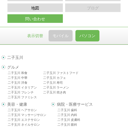
地図
ブログ
問い合わせ
表示切替
モバイル
パソコン
二子玉川
グルメ
二子玉川 和食
二子玉川 ファストフード
二子玉川 中華
二子玉川 カフェ
二子玉川 洋食
二子玉川 寿司
二子玉川 イタリアン
二子玉川 ラーメン
二子玉川 フレンチ
二子玉川 焼き肉
二子玉川 ファミレス
美容・健康
病院・医療サービス
二子玉川 ヘアサロン
二子玉川 歯科
二子玉川 マッサージサロン
二子玉川 内科
二子玉川 エステサロン
二子玉川 皮膚科
二子玉川 ネイルサロン
二子玉川 眼科