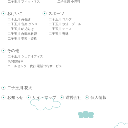
二子玉川 フィットネス
二子玉川 小児科
おけいこ
スポーツ
二子玉川 英会話
二子玉川 ゴルフ
二子玉川 音楽 ダンス
二子玉川 水泳・プール
二子玉川 幼児向け
二子玉川 テニス
二子玉川 自動車教習
二子玉川 野球
二子玉川 美容・資格
その他
二子玉川 シェアオフィス
民間救急車
コールセンター代行 電話代行サービス
二子玉川 花火
お知らせ
サイトマップ
運営会社
個人情報