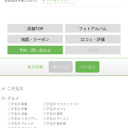
世田谷区中町2-20-11
アクセスマップ
店舗TOP
フォトアルバム
地図・クーポン
口コミ・評価
予約・問い合わせ
ブログ
表示切替
モバイル
パソコン
二子玉川
グルメ
二子玉川 和食
二子玉川 ファストフード
二子玉川 中華
二子玉川 カフェ
二子玉川 洋食
二子玉川 寿司
二子玉川 イタリアン
二子玉川 ラーメン
二子玉川 フレンチ
二子玉川 焼き肉