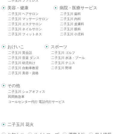
二子玉川 ファミレス
美容・健康
病院・医療サービス
二子玉川 ヘアサロン
二子玉川 歯科
二子玉川 マッサージサロン
二子玉川 内科
二子玉川 エステサロン
二子玉川 皮膚科
二子玉川 ネイルサロン
二子玉川 眼科
二子玉川 フィットネス
二子玉川 小児科
おけいこ
スポーツ
二子玉川 英会話
二子玉川 ゴルフ
二子玉川 音楽 ダンス
二子玉川 水泳・プール
二子玉川 幼児向け
二子玉川 テニス
二子玉川 自動車教習
二子玉川 野球
二子玉川 美容・資格
その他
二子玉川 シェアオフィス
民間救急車
コールセンター代行 電話代行サービス
二子玉川 花火