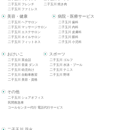
二子玉川 フレンチ
二子玉川 焼き肉
二子玉川 ファミレス
美容・健康
病院・医療サービス
二子玉川 ヘアサロン
二子玉川 歯科
二子玉川 マッサージサロン
二子玉川 内科
二子玉川 エステサロン
二子玉川 皮膚科
二子玉川 ネイルサロン
二子玉川 眼科
二子玉川 フィットネス
二子玉川 小児科
おけいこ
スポーツ
二子玉川 英会話
二子玉川 ゴルフ
二子玉川 音楽 ダンス
二子玉川 水泳・プール
二子玉川 幼児向け
二子玉川 テニス
二子玉川 自動車教習
二子玉川 野球
二子玉川 美容・資格
その他
二子玉川 シェアオフィス
民間救急車
コールセンター代行 電話代行サービス
二子玉川 花火