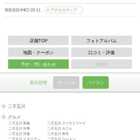
世田谷区中町2-20-11
アクセスマップ
店舗TOP
フォトアルバム
地図・クーポン
口コミ・評価
予約・問い合わせ
ブログ
表示切替
モバイル
パソコン
二子玉川
グルメ
二子玉川 和食
二子玉川 ファストフード
二子玉川 中華
二子玉川 カフェ
二子玉川 洋食
二子玉川 寿司
二子玉川 イタリアン
二子玉川 ラーメン