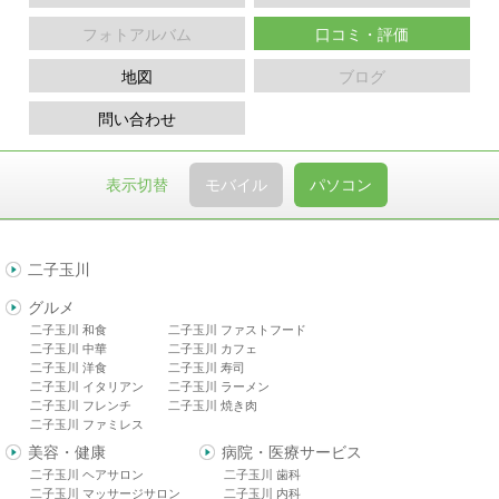
フォトアルバム
口コミ・評価
地図
ブログ
問い合わせ
表示切替
モバイル
パソコン
二子玉川
グルメ
二子玉川 和食
二子玉川 ファストフード
二子玉川 中華
二子玉川 カフェ
二子玉川 洋食
二子玉川 寿司
二子玉川 イタリアン
二子玉川 ラーメン
二子玉川 フレンチ
二子玉川 焼き肉
二子玉川 ファミレス
美容・健康
病院・医療サービス
二子玉川 ヘアサロン
二子玉川 歯科
二子玉川 マッサージサロン
二子玉川 内科