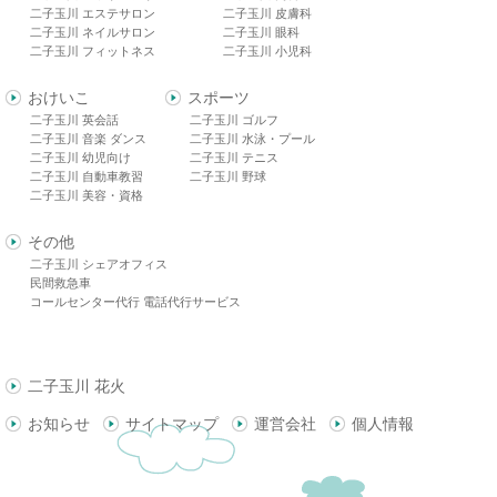
二子玉川 エステサロン
二子玉川 皮膚科
二子玉川 ネイルサロン
二子玉川 眼科
二子玉川 フィットネス
二子玉川 小児科
おけいこ
スポーツ
二子玉川 英会話
二子玉川 ゴルフ
二子玉川 音楽 ダンス
二子玉川 水泳・プール
二子玉川 幼児向け
二子玉川 テニス
二子玉川 自動車教習
二子玉川 野球
二子玉川 美容・資格
その他
二子玉川 シェアオフィス
民間救急車
コールセンター代行 電話代行サービス
二子玉川 花火
お知らせ
サイトマップ
運営会社
個人情報