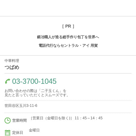
［ PR ］
鍛冶職人が造る総手作り包丁を世界へ
電話代行ならセントラル・アイ 用賀
中華料理
つばめ
03-3700-1045
お問い合わせの際は「二子玉くん」を
見たと言っていただくとスムーズです。
世田谷区玉川3-11-6
［営業日（金曜日を除く)］ 11：45～14：45
営業時間
金曜日
定休日