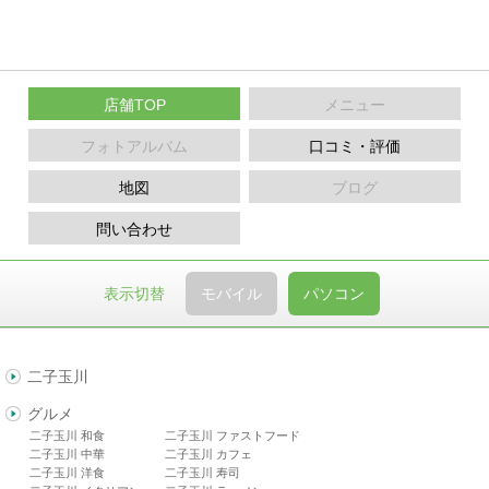
店舗TOP
メニュー
フォトアルバム
口コミ・評価
地図
ブログ
問い合わせ
表示切替
モバイル
パソコン
二子玉川
グルメ
二子玉川 和食
二子玉川 ファストフード
二子玉川 中華
二子玉川 カフェ
二子玉川 洋食
二子玉川 寿司