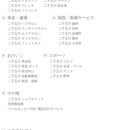
二子玉川 イタリアン
二子玉川 ラーメン
二子玉川 フレンチ
二子玉川 焼き肉
二子玉川 ファミレス
美容・健康
病院・医療サービス
二子玉川 ヘアサロン
二子玉川 歯科
二子玉川 マッサージサロン
二子玉川 内科
二子玉川 エステサロン
二子玉川 皮膚科
二子玉川 ネイルサロン
二子玉川 眼科
二子玉川 フィットネス
二子玉川 小児科
おけいこ
スポーツ
二子玉川 英会話
二子玉川 ゴルフ
二子玉川 音楽 ダンス
二子玉川 水泳・プール
二子玉川 幼児向け
二子玉川 テニス
二子玉川 自動車教習
二子玉川 野球
二子玉川 美容・資格
その他
二子玉川 シェアオフィス
民間救急車
コールセンター代行 電話代行サービス