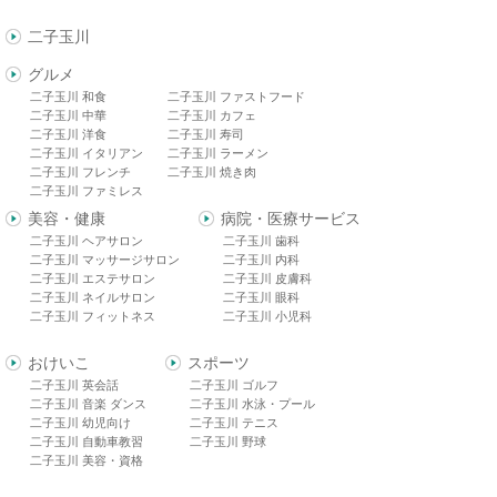
二子玉川
グルメ
二子玉川 和食
二子玉川 ファストフード
二子玉川 中華
二子玉川 カフェ
二子玉川 洋食
二子玉川 寿司
二子玉川 イタリアン
二子玉川 ラーメン
二子玉川 フレンチ
二子玉川 焼き肉
二子玉川 ファミレス
美容・健康
病院・医療サービス
二子玉川 ヘアサロン
二子玉川 歯科
二子玉川 マッサージサロン
二子玉川 内科
二子玉川 エステサロン
二子玉川 皮膚科
二子玉川 ネイルサロン
二子玉川 眼科
二子玉川 フィットネス
二子玉川 小児科
おけいこ
スポーツ
二子玉川 英会話
二子玉川 ゴルフ
二子玉川 音楽 ダンス
二子玉川 水泳・プール
二子玉川 幼児向け
二子玉川 テニス
二子玉川 自動車教習
二子玉川 野球
二子玉川 美容・資格