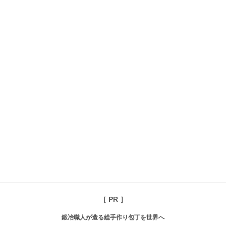
［ PR ］
鍛冶職人が造る総手作り包丁を世界へ