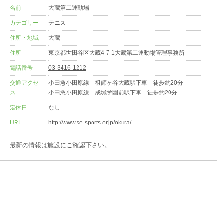
名前
大蔵第二運動場
カテゴリー
テニス
住所・地域
大蔵
住所
東京都世田谷区大蔵4-7-1大蔵第二運動場管理事務所
電話番号
03-3416-1212
交通アクセ
小田急小田原線 祖師ヶ谷大蔵駅下車 徒歩約20分
ス
小田急小田原線 成城学園前駅下車 徒歩約20分
定休日
なし
URL
http://www.se-sports.or.jp/okura/
最新の情報は施設にご確認下さい。