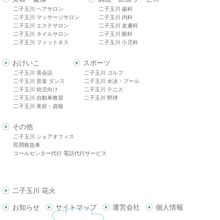
二子玉川 ヘアサロン
二子玉川 歯科
二子玉川 マッサージサロン
二子玉川 内科
二子玉川 エステサロン
二子玉川 皮膚科
二子玉川 ネイルサロン
二子玉川 眼科
二子玉川 フィットネス
二子玉川 小児科
おけいこ
スポーツ
二子玉川 英会話
二子玉川 ゴルフ
二子玉川 音楽 ダンス
二子玉川 水泳・プール
二子玉川 幼児向け
二子玉川 テニス
二子玉川 自動車教習
二子玉川 野球
二子玉川 美容・資格
その他
二子玉川 シェアオフィス
民間救急車
コールセンター代行 電話代行サービス
二子玉川 花火
お知らせ
サイトマップ
運営会社
個人情報