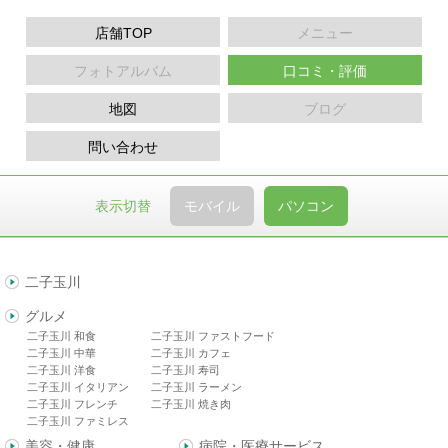
店舗TOP
メニュー
フォトアルバム
口コミ・評価
地図
ブログ
問い合わせ
表示切替
モバイル
パソコン
二子玉川
グルメ
二子玉川 和食
二子玉川 ファストフード
二子玉川 中華
二子玉川 カフェ
二子玉川 洋食
二子玉川 寿司
二子玉川 イタリアン
二子玉川 ラーメン
二子玉川 フレンチ
二子玉川 焼き肉
二子玉川 ファミレス
美容・健康
病院・医療サービス