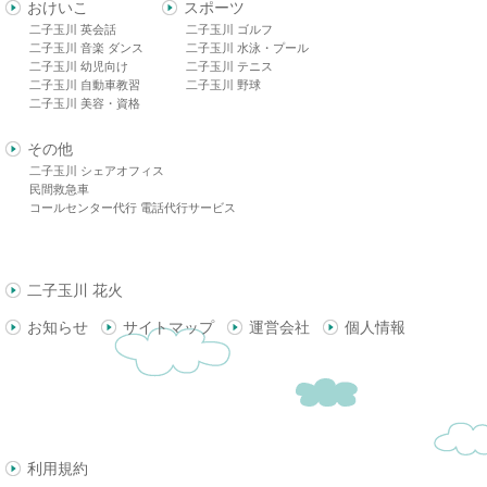
おけいこ
スポーツ
二子玉川 英会話
二子玉川 ゴルフ
二子玉川 音楽 ダンス
二子玉川 水泳・プール
二子玉川 幼児向け
二子玉川 テニス
二子玉川 自動車教習
二子玉川 野球
二子玉川 美容・資格
その他
二子玉川 シェアオフィス
民間救急車
コールセンター代行 電話代行サービス
二子玉川 花火
お知らせ
サイトマップ
運営会社
個人情報
利用規約