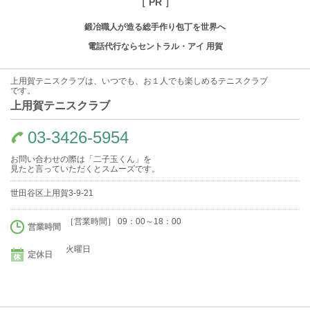
［ PR ］
鍛冶職人が造る総手作り包丁を世界へ
電話代行ならセントラル・アイ 用賀
上用賀テニスクラブは、いつでも、お１人でも楽しめるテニスクラブ
です。
上用賀テニスクラブ
03-3426-5954
お問い合わせの際は「二子玉くん」を
見たと言っていただくとスムーズです。
世田谷区上用賀3-9-21
［営業時間］ 09：00～18：00
営業時間
火曜日
定休日