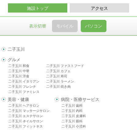
施設トップ
アクセス
表示切替
モバイル
パソコン
二子玉川
グルメ
二子玉川 和食
二子玉川 ファストフード
二子玉川 中華
二子玉川 カフェ
二子玉川 洋食
二子玉川 寿司
二子玉川 イタリアン
二子玉川 ラーメン
二子玉川 フレンチ
二子玉川 焼き肉
二子玉川 ファミレス
美容・健康
病院・医療サービス
二子玉川 ヘアサロン
二子玉川 歯科
二子玉川 マッサージサロン
二子玉川 内科
二子玉川 エステサロン
二子玉川 皮膚科
二子玉川 ネイルサロン
二子玉川 眼科
二子玉川 フィットネス
二子玉川 小児科