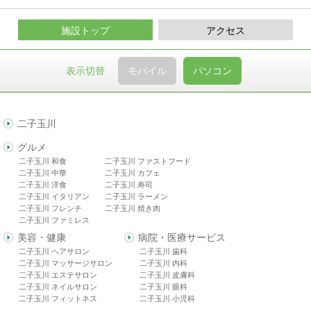
施設トップ
アクセス
表示切替
モバイル
パソコン
二子玉川
グルメ
二子玉川 和食
二子玉川 ファストフード
二子玉川 中華
二子玉川 カフェ
二子玉川 洋食
二子玉川 寿司
二子玉川 イタリアン
二子玉川 ラーメン
二子玉川 フレンチ
二子玉川 焼き肉
二子玉川 ファミレス
美容・健康
病院・医療サービス
二子玉川 ヘアサロン
二子玉川 歯科
二子玉川 マッサージサロン
二子玉川 内科
二子玉川 エステサロン
二子玉川 皮膚科
二子玉川 ネイルサロン
二子玉川 眼科
二子玉川 フィットネス
二子玉川 小児科