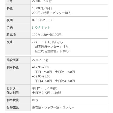
広さ
27.5m − 5座射
料金
1,500円／半日
200円／時間 − ビジター個人
夜間
09：00-21：00
予約
けやきネット
駐車場
120台／30分毎100円
交通
バス：二子玉川駅 から
「成育医療センター」行き
「区立総合運動場」下車0分
施設概要
27.5㎡ - 5射
利用料金
■17:30-21:00
平日1,500円 土日祝1,800円
■09:00-21:00
平日3,200円 土日祝3,800円
ビジター
平日200円／1時間
個人利用
土日祝 240円／1時間
利用競技
和弓
付帯施設
更衣室・シャワー室・ロッカー