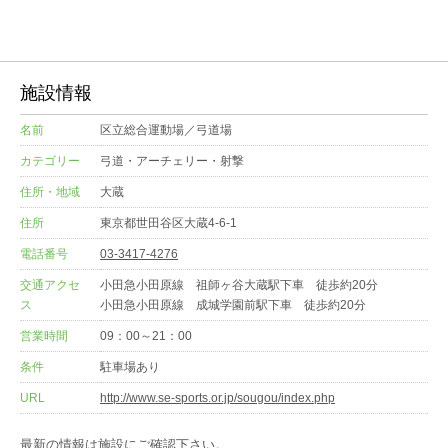
施設情報
名前
区立総合運動場／弓道場
カテゴリー
弓道・アーチェリー・射撃
住所・地域
大蔵
住所
東京都世田谷区大蔵4-6-1
電話番号
03-3417-4276
交通アクセ
小田急小田原線 祖師ヶ谷大蔵駅下車 徒歩約20分
ス
小田急小田原線 成城学園前駅下車 徒歩約20分
営業時間
09：00～21：00
条件
駐車場あり
URL
http://www.se-sports.or.jp/sougou/index.php
最新の情報は施設にご確認下さい。