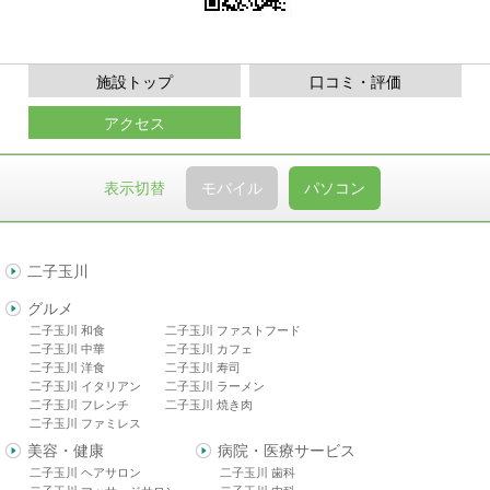
施設トップ
口コミ・評価
アクセス
表示切替
モバイル
パソコン
二子玉川
グルメ
二子玉川 和食
二子玉川 ファストフード
二子玉川 中華
二子玉川 カフェ
二子玉川 洋食
二子玉川 寿司
二子玉川 イタリアン
二子玉川 ラーメン
二子玉川 フレンチ
二子玉川 焼き肉
二子玉川 ファミレス
美容・健康
病院・医療サービス
二子玉川 ヘアサロン
二子玉川 歯科