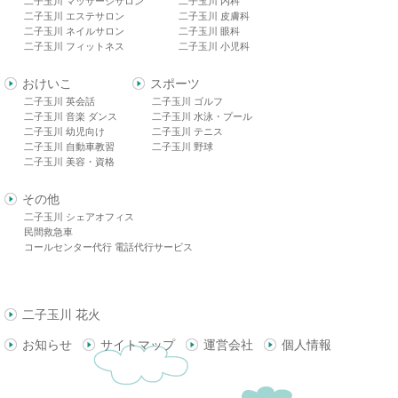
二子玉川 マッサージサロン
二子玉川 内科
二子玉川 エステサロン
二子玉川 皮膚科
二子玉川 ネイルサロン
二子玉川 眼科
二子玉川 フィットネス
二子玉川 小児科
おけいこ
スポーツ
二子玉川 英会話
二子玉川 ゴルフ
二子玉川 音楽 ダンス
二子玉川 水泳・プール
二子玉川 幼児向け
二子玉川 テニス
二子玉川 自動車教習
二子玉川 野球
二子玉川 美容・資格
その他
二子玉川 シェアオフィス
民間救急車
コールセンター代行 電話代行サービス
二子玉川 花火
お知らせ
サイトマップ
運営会社
個人情報