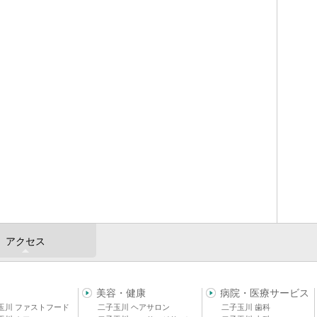
アクセス
美容・健康
病院・医療サービス
玉川 ファストフード
二子玉川 ヘアサロン
二子玉川 歯科