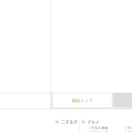
施設トップ
二子玉川
グルメ
二子玉川 和食
二子