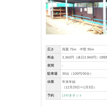
広さ
両翼 75m 中堅 95m
料金
3,360円（休日3,960円）/2時
夜間
-
駐車場
30台（100円/30分）
休業
年末年始
（12月29日〜1月3日）
予約
けやきネット