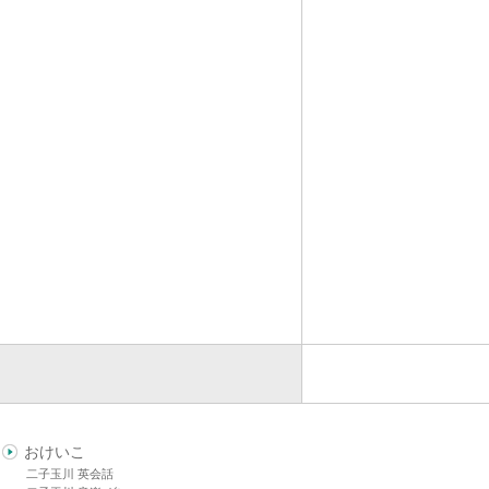
おけいこ
二子玉川 英会話