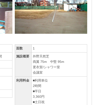
面数
1
間
施設概要
外野天然芝
両翼 75m 中堅 95m
更衣室/シャワー室
会議室
利用料金
■利用単位
2時間
■平日
3,360円
■土日祝