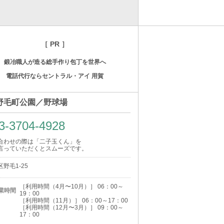
［ PR ］
鍛冶職人が造る総手作り包丁を世界へ
電話代行ならセントラル・アイ 用賀
野毛町公園／野球場
3-3704-4928
合わせの際は「二子玉くん」を
言っていただくとスムーズです。
野毛1-25
［利用時間（4月〜10月）］ 06：00～
業時間
19：00
［利用時間（11月）］ 06：00～17：00
［利用時間（12月〜3月）］ 09：00～
17：00