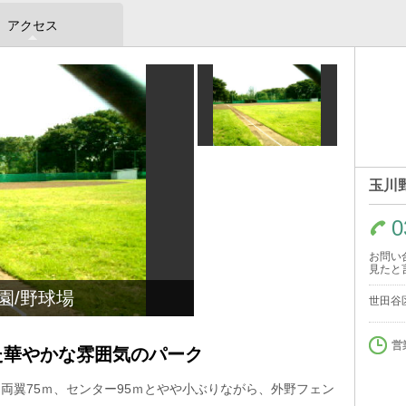
アクセス
玉川
0
お問い
見たと
園/野球場
世田谷区
営
た華やかな雰囲気のパーク
arｋ。両翼75ｍ、センター95ｍとやや小ぶりながら、外野フェン