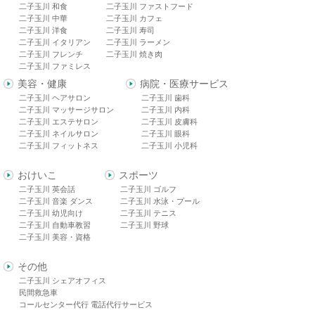
二子玉川 和食
二子玉川 ファストフード
二子玉川 中華
二子玉川 カフェ
二子玉川 洋食
二子玉川 寿司
二子玉川 イタリアン
二子玉川 ラーメン
二子玉川 フレンチ
二子玉川 焼き肉
二子玉川 ファミレス
美容・健康
病院・医療サービス
二子玉川 ヘアサロン
二子玉川 歯科
二子玉川 マッサージサロン
二子玉川 内科
二子玉川 エステサロン
二子玉川 皮膚科
二子玉川 ネイルサロン
二子玉川 眼科
二子玉川 フィットネス
二子玉川 小児科
おけいこ
スポーツ
二子玉川 英会話
二子玉川 ゴルフ
二子玉川 音楽 ダンス
二子玉川 水泳・プール
二子玉川 幼児向け
二子玉川 テニス
二子玉川 自動車教習
二子玉川 野球
二子玉川 美容・資格
その他
二子玉川 シェアオフィス
民間救急車
コールセンター代行 電話代行サービス