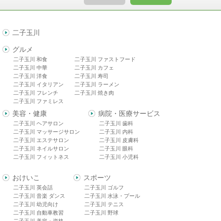
二子玉川
グルメ
二子玉川 和食
二子玉川 ファストフード
二子玉川 中華
二子玉川 カフェ
二子玉川 洋食
二子玉川 寿司
二子玉川 イタリアン
二子玉川 ラーメン
二子玉川 フレンチ
二子玉川 焼き肉
二子玉川 ファミレス
美容・健康
病院・医療サービス
二子玉川 ヘアサロン
二子玉川 歯科
二子玉川 マッサージサロン
二子玉川 内科
二子玉川 エステサロン
二子玉川 皮膚科
二子玉川 ネイルサロン
二子玉川 眼科
二子玉川 フィットネス
二子玉川 小児科
おけいこ
スポーツ
二子玉川 英会話
二子玉川 ゴルフ
二子玉川 音楽 ダンス
二子玉川 水泳・プール
二子玉川 幼児向け
二子玉川 テニス
二子玉川 自動車教習
二子玉川 野球
二子玉川 美容・資格