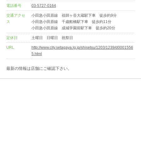
電話番号
03-5727-0164
交通アクセ
小田急小田原線 祖師ヶ谷大蔵駅下車 徒歩約9分
ス
小田急小田原線 千歳船橋駅下車 徒歩約11分
小田急小田原線 成城学園前駅下車 徒歩約20分
定休日
土曜日 日曜日 祝祭日
URL
http://www.city.setagaya.lg.jp/shisetsu/1203/1239/d0001556
5.html
最新の情報は店舗にご確認下さい。