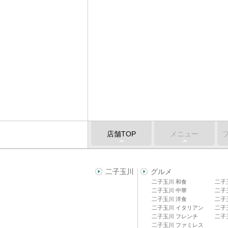
店舗TOP
メニュー
二子玉川
グルメ
二子玉川 和食
二子
二子玉川 中華
二子
二子玉川 洋食
二子
二子玉川 イタリアン
二子
二子玉川 フレンチ
二子
二子玉川 ファミレス