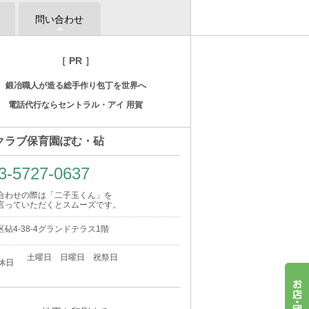
問い合わせ
［ PR ］
鍛冶職人が造る総手作り包丁を世界へ
電話代行ならセントラル・アイ 用賀
クラブ保育園ぽむ・砧
3-5727-0637
合わせの際は「二子玉くん」を
言っていただくとスムーズです。
砧4-38-4グランドテラス1階
土曜日 日曜日 祝祭日
休日