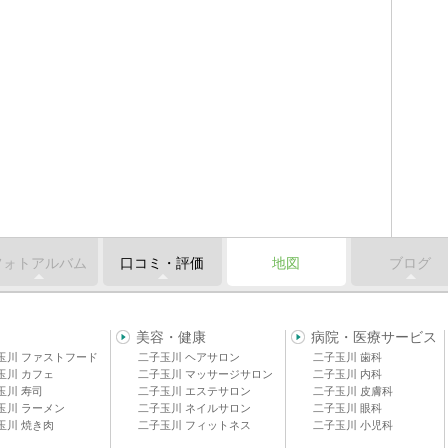
フォトアルバム
口コミ・評価
地図
ブログ
美容・健康
病院・医療サービス
玉川 ファストフード
二子玉川 ヘアサロン
二子玉川 歯科
玉川 カフェ
二子玉川 マッサージサロン
二子玉川 内科
玉川 寿司
二子玉川 エステサロン
二子玉川 皮膚科
玉川 ラーメン
二子玉川 ネイルサロン
二子玉川 眼科
玉川 焼き肉
二子玉川 フィットネス
二子玉川 小児科