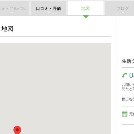
フォトアルバム
口コミ・評価
地図
ブログ
地図
生活
0
お問い
見たと
世田谷区
定