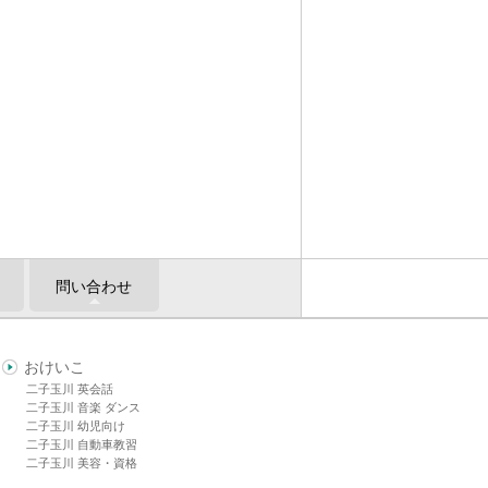
問い合わせ
おけいこ
二子玉川 英会話
二子玉川 音楽 ダンス
二子玉川 幼児向け
二子玉川 自動車教習
二子玉川 美容・資格