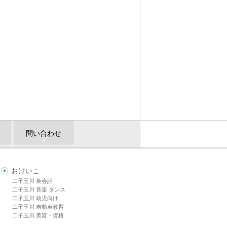
問い合わせ
おけいこ
二子玉川 英会話
二子玉川 音楽 ダンス
二子玉川 幼児向け
二子玉川 自動車教習
二子玉川 美容・資格