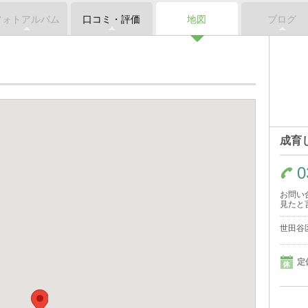
フォトアルバム
口コミ・評価
地図
ブログ
成育
0
お問い
見たと
世田谷区
定