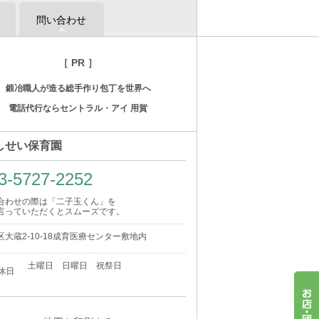
問い合わせ
［ PR ］
鍛冶職人が造る総手作り包丁を世界へ
電話代行ならセントラル・アイ 用賀
しせい保育園
3-5727-2252
合わせの際は「二子玉くん」を
言っていただくとスムーズです。
大蔵2-10-18成育医療センター敷地内
土曜日 日曜日 祝祭日
休日