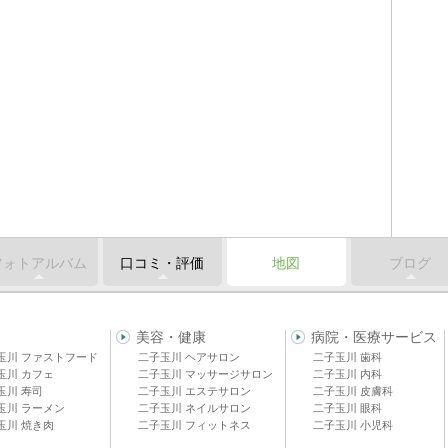
フォトアルバム
口コミ・評価
地図
ブログ
美容・健康
病院・医療サービス
玉川 ファストフード
二子玉川 ヘアサロン
二子玉川 歯科
玉川 カフェ
二子玉川 マッサージサロン
二子玉川 内科
玉川 寿司
二子玉川 エステサロン
二子玉川 皮膚科
玉川 ラーメン
二子玉川 ネイルサロン
二子玉川 眼科
玉川 焼き肉
二子玉川 フィットネス
二子玉川 小児科