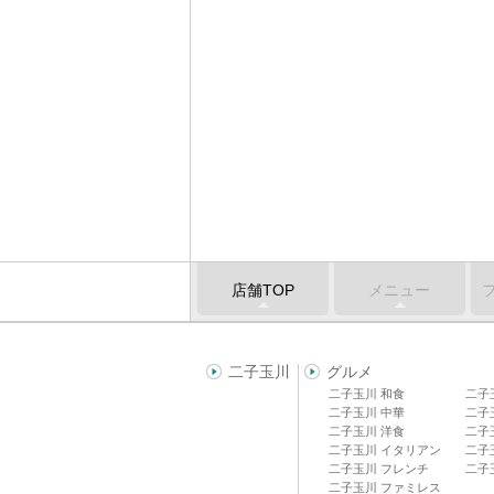
店舗TOP
メニュー
二子玉川
グルメ
二子玉川 和食
二子
二子玉川 中華
二子
二子玉川 洋食
二子
二子玉川 イタリアン
二子
二子玉川 フレンチ
二子
二子玉川 ファミレス