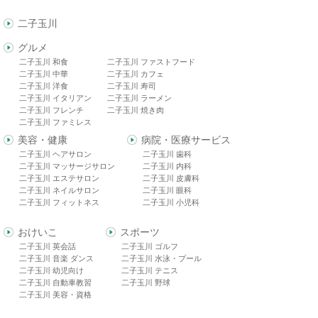
二子玉川
グルメ
二子玉川 和食
二子玉川 ファストフード
二子玉川 中華
二子玉川 カフェ
二子玉川 洋食
二子玉川 寿司
二子玉川 イタリアン
二子玉川 ラーメン
二子玉川 フレンチ
二子玉川 焼き肉
二子玉川 ファミレス
美容・健康
病院・医療サービス
二子玉川 ヘアサロン
二子玉川 歯科
二子玉川 マッサージサロン
二子玉川 内科
二子玉川 エステサロン
二子玉川 皮膚科
二子玉川 ネイルサロン
二子玉川 眼科
二子玉川 フィットネス
二子玉川 小児科
おけいこ
スポーツ
二子玉川 英会話
二子玉川 ゴルフ
二子玉川 音楽 ダンス
二子玉川 水泳・プール
二子玉川 幼児向け
二子玉川 テニス
二子玉川 自動車教習
二子玉川 野球
二子玉川 美容・資格