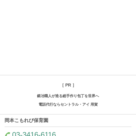
［ PR ］
鍛冶職人が造る総手作り包丁を世界へ
電話代行ならセントラル・アイ 用賀
岡本こもれび保育園
03-3416-6116