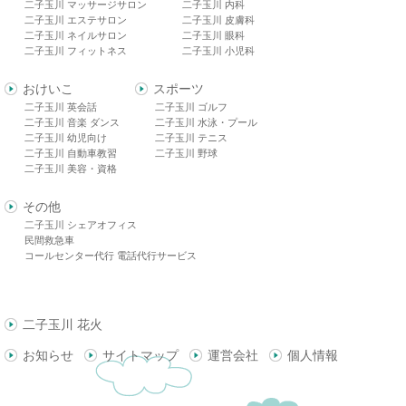
二子玉川 マッサージサロン
二子玉川 内科
二子玉川 エステサロン
二子玉川 皮膚科
二子玉川 ネイルサロン
二子玉川 眼科
二子玉川 フィットネス
二子玉川 小児科
おけいこ
スポーツ
二子玉川 英会話
二子玉川 ゴルフ
二子玉川 音楽 ダンス
二子玉川 水泳・プール
二子玉川 幼児向け
二子玉川 テニス
二子玉川 自動車教習
二子玉川 野球
二子玉川 美容・資格
その他
二子玉川 シェアオフィス
民間救急車
コールセンター代行 電話代行サービス
二子玉川 花火
お知らせ
サイトマップ
運営会社
個人情報