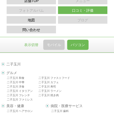
店舗TOP
メニュー
フォトアルバム
口コミ・評価
地図
ブログ
問い合わせ
表示切替
モバイル
パソコン
二子玉川
グルメ
二子玉川 和食
二子玉川 ファストフード
二子玉川 中華
二子玉川 カフェ
二子玉川 洋食
二子玉川 寿司
二子玉川 イタリアン
二子玉川 ラーメン
二子玉川 フレンチ
二子玉川 焼き肉
二子玉川 ファミレス
美容・健康
病院・医療サービス
二子玉川 ヘアサロン
二子玉川 歯科