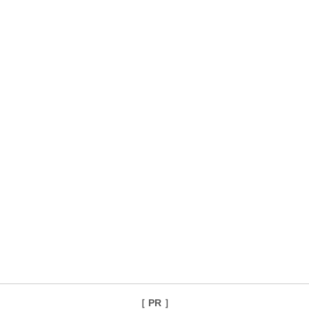
［ PR ］