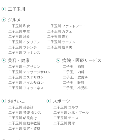
二子玉川
グルメ
二子玉川 和食
二子玉川 ファストフード
二子玉川 中華
二子玉川 カフェ
二子玉川 洋食
二子玉川 寿司
二子玉川 イタリアン
二子玉川 ラーメン
二子玉川 フレンチ
二子玉川 焼き肉
二子玉川 ファミレス
美容・健康
病院・医療サービス
二子玉川 ヘアサロン
二子玉川 歯科
二子玉川 マッサージサロン
二子玉川 内科
二子玉川 エステサロン
二子玉川 皮膚科
二子玉川 ネイルサロン
二子玉川 眼科
二子玉川 フィットネス
二子玉川 小児科
おけいこ
スポーツ
二子玉川 英会話
二子玉川 ゴルフ
二子玉川 音楽 ダンス
二子玉川 水泳・プール
二子玉川 幼児向け
二子玉川 テニス
二子玉川 自動車教習
二子玉川 野球
二子玉川 美容・資格